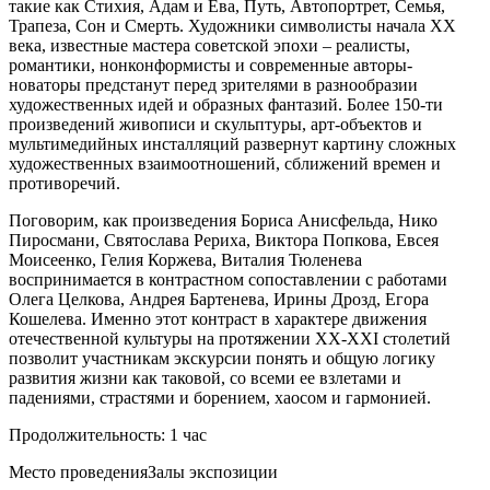
такие как Стихия, Адам и Ева, Путь, Автопортрет, Семья,
Трапеза, Сон и Смерть. Художники символисты начала ХХ
века, известные мастера советской эпохи – реалисты,
романтики, нонконформисты и современные авторы-
новаторы предстанут перед зрителями в разнообразии
художественных идей и образных фантазий. Более 150-ти
произведений живописи и скульптуры, арт-объектов и
мультимедийных инсталляций развернут картину сложных
художественных взаимоотношений, сближений времен и
противоречий.
Поговорим, как произведения Бориса Анисфельда, Нико
Пиросмани, Святослава Рериха, Виктора Попкова, Евсея
Моисеенко, Гелия Коржева, Виталия Тюленева
воспринимается в контрастном сопоставлении с работами
Олега Целкова, Андрея Бартенева, Ирины Дрозд, Егора
Кошелева. Именно этот контраст в характере движения
отечественной культуры на протяжении ХХ-ХХI столетий
позволит участникам экскурсии понять и общую логику
развития жизни как таковой, со всеми ее взлетами и
падениями, страстями и борением, хаосом и гармонией.
Продолжительность: 1 час
Место проведения
Залы экспозиции