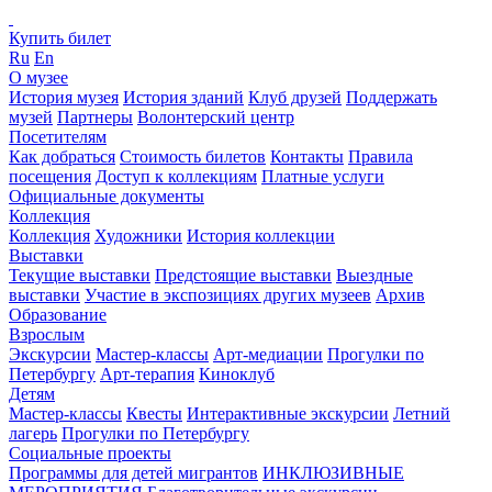
Купить билет
Ru
En
О музее
История музея
История зданий
Клуб друзей
Поддержать
музей
Партнеры
Волонтерский центр
Посетителям
Как добраться
Стоимость билетов
Контакты
Правила
посещения
Доступ к коллекциям
Платные услуги
Официальные документы
Коллекция
Коллекция
Художники
История коллекции
Выставки
Текущие выставки
Предстоящие выставки
Выездные
выставки
Участие в экспозициях других музеев
Архив
Образование
Взрослым
Экскурсии
Мастер-классы
Арт-медиации
Прогулки по
Петербургу
Арт-терапия
Киноклуб
Детям
Мастер-классы
Квесты
Интерактивные экскурсии
Летний
лагерь
Прогулки по Петербургу
Социальные проекты
Программы для детей мигрантов
ИНКЛЮЗИВНЫЕ