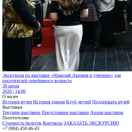
Экскурсия по выставке «Николай Акимов и ученики» для
посетителей серебряного возраста
30 июня
2026 | 14:00
О музее
История музея
История здания
Клуб друзей
Поддержать музей
Выставки
Текущие выставки
Предстоящие выставки
Архив выставок
Посетителям
Стоимость билетов
Контакты
ЗАКАЗАТЬ ЭКСКУРСИЮ
+7 (984) 450-46-43