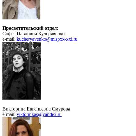
Просветительский отдел:
Софья Павловна Кучерявенко
e-mail:
kucheryavenko@mispxx-xxi.ru
Викторина Евгеньевна Смурова
e-mail:
viktorinkas@yandex.ru