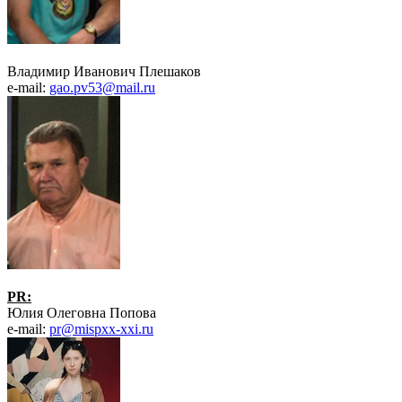
Владимир Иванович Плешаков
e-mail:
gao.pv53@mail.ru
PR:
Юлия Олеговна Попова
e-mail:
pr@mispxx-xxi.ru