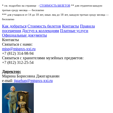
* см. подробно на странице -
СТОИМОСТЬ БИЛЕТОВ
** для студентов каждую
третью среду месяца — бесплатно
*** для учащихся от 14 до 18 лет, иных лиц до 18 лет, каждую третью среду месяца —
бесплатно
Как добраться
Стоимость билетов
Контакты
Правила
посещения
Доступ к коллекциям
Платные услуги
Официальные документы
Контакты
Связаться с нами:
misp@mispxx-xxi.ru
+7 (812) 314-98-94
Связаться с хранителями музейных предметов:
+7 (812) 312-25-54
Дир
ектор:
Марина Борисовна Джигарханян
e-mail:
jigarhan@mispxx-xxi.ru