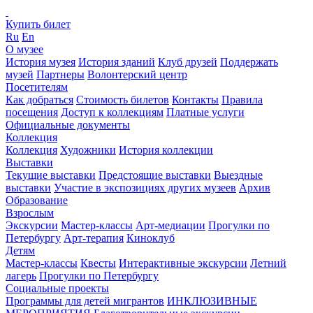
Купить билет
Ru
En
О музее
История музея
История зданий
Клуб друзей
Поддержать
музей
Партнеры
Волонтерский центр
Посетителям
Как добраться
Стоимость билетов
Контакты
Правила
посещения
Доступ к коллекциям
Платные услуги
Официальные документы
Коллекция
Коллекция
Художники
История коллекции
Выставки
Текущие выставки
Предстоящие выставки
Выездные
выставки
Участие в экспозициях других музеев
Архив
Образование
Взрослым
Экскурсии
Мастер-классы
Арт-медиации
Прогулки по
Петербургу
Арт-терапия
Киноклуб
Детям
Мастер-классы
Квесты
Интерактивные экскурсии
Летний
лагерь
Прогулки по Петербургу
Социальные проекты
Программы для детей мигрантов
ИНКЛЮЗИВНЫЕ