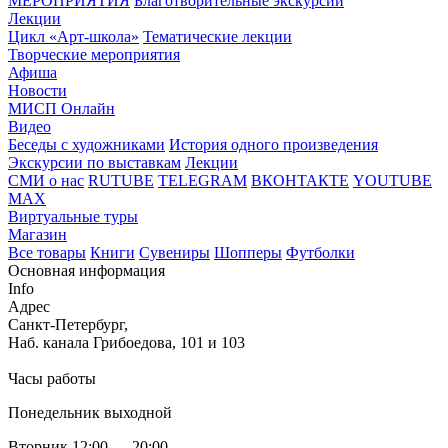
МЕРОПРИЯТИЯ
Благотворительные экскурсии
Лекции
Цикл «Арт-школа»
Тематические лекции
Творческие мероприятия
Афиша
Новости
МИСП Онлайн
Видео
Беседы с художниками
История одного произведения
Экскурсии по выставкам
Лекции
СМИ о нас
RUTUBE
TELEGRAM
ВКОНТАКТЕ
YOUTUBE
MAX
Виртуальные туры
Магазин
Все товары
Книги
Сувениры
Шопперы
Футболки
Основная информация
Info
Адрес
Санкт-Петербург,
Наб. канала Грибоедова, 101 и 103
Часы работы
Понедельник выходной
Вторник 12:00 — 20:00