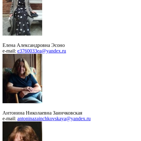
Елена Александровна Эсоно
e-mail:
e3760033ea@yandex.ru
Антонина Николаевна Заинчковская
e-mail:
antoninazainchkovskaya@yandex.ru