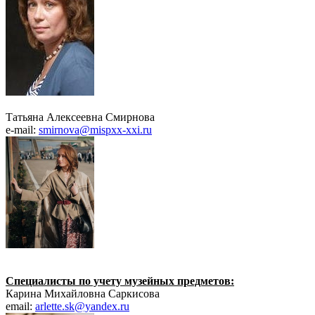
Татьяна Алексеевна Смирнова
e-mail:
smirnova@mispxx-xxi.ru
Специалисты по учету музейных предметов:
Карина Михайловна Саркисова
email:
arlette.sk@yandex.ru