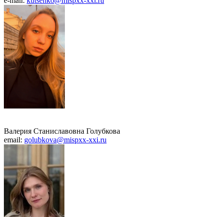
e-mail:
kutsenko@mispxx-xxi.ru
Валерия Станиславовна Голубкова
email:
golubkova@mispxx-xxi.ru