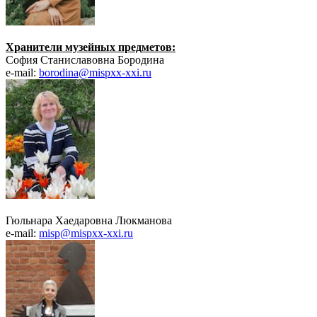
Хранители музейных предметов:
София Станиславовна Бородина
e-mail:
borodina@mispxx-xxi.ru
Гюльнара Хаедаровна Люкманова
e-mail:
misp@mispxx-xxi.ru