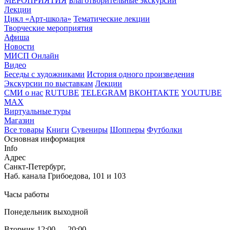
МЕРОПРИЯТИЯ
Благотворительные экскурсии
Лекции
Цикл «Арт-школа»
Тематические лекции
Творческие мероприятия
Афиша
Новости
МИСП Онлайн
Видео
Беседы с художниками
История одного произведения
Экскурсии по выставкам
Лекции
СМИ о нас
RUTUBE
TELEGRAM
ВКОНТАКТЕ
YOUTUBE
MAX
Виртуальные туры
Магазин
Все товары
Книги
Сувениры
Шопперы
Футболки
Основная информация
Info
Адрес
Санкт-Петербург,
Наб. канала Грибоедова, 101 и 103
Часы работы
Понедельник выходной
Вторник 12:00 — 20:00