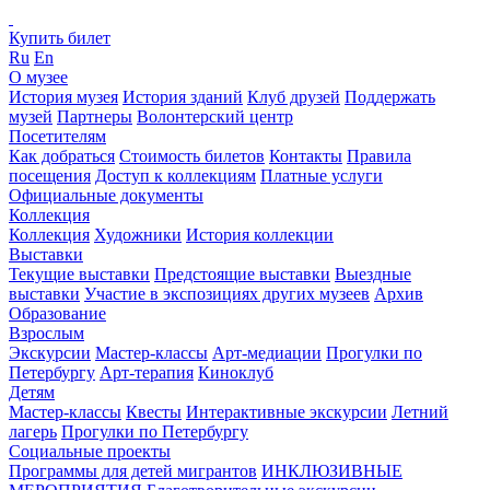
Купить билет
Ru
En
О музее
История музея
История зданий
Клуб друзей
Поддержать
музей
Партнеры
Волонтерский центр
Посетителям
Как добраться
Стоимость билетов
Контакты
Правила
посещения
Доступ к коллекциям
Платные услуги
Официальные документы
Коллекция
Коллекция
Художники
История коллекции
Выставки
Текущие выставки
Предстоящие выставки
Выездные
выставки
Участие в экспозициях других музеев
Архив
Образование
Взрослым
Экскурсии
Мастер-классы
Арт-медиации
Прогулки по
Петербургу
Арт-терапия
Киноклуб
Детям
Мастер-классы
Квесты
Интерактивные экскурсии
Летний
лагерь
Прогулки по Петербургу
Социальные проекты
Программы для детей мигрантов
ИНКЛЮЗИВНЫЕ