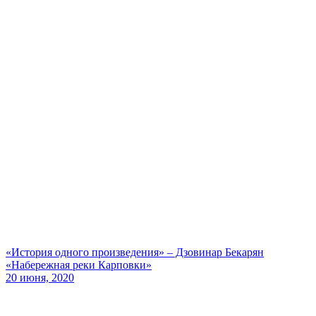
«История одного произведения» – Дзовинар Бекарян
«Набережная реки Карповки»
20 июня, 2020