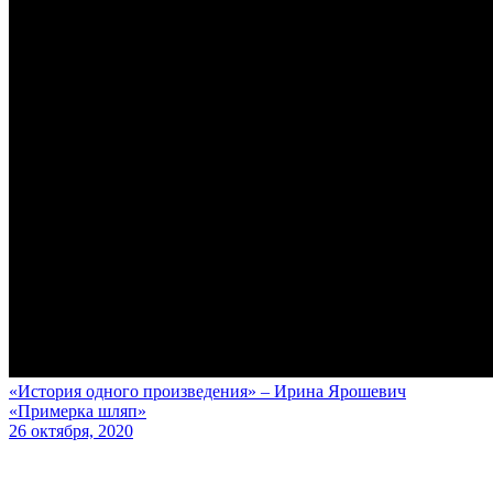
«История одного произведения» – Ирина Ярошевич
«Примерка шляп»
26 октября, 2020