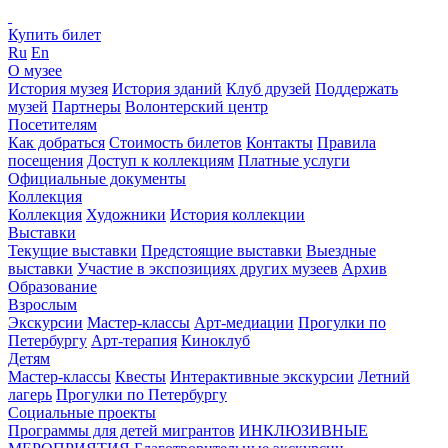
Купить билет
Ru
En
О музее
История музея
История зданий
Клуб друзей
Поддержать
музей
Партнеры
Волонтерский центр
Посетителям
Как добраться
Стоимость билетов
Контакты
Правила
посещения
Доступ к коллекциям
Платные услуги
Официальные документы
Коллекция
Коллекция
Художники
История коллекции
Выставки
Текущие выставки
Предстоящие выставки
Выездные
выставки
Участие в экспозициях других музеев
Архив
Образование
Взрослым
Экскурсии
Мастер-классы
Арт-медиации
Прогулки по
Петербургу
Арт-терапия
Киноклуб
Детям
Мастер-классы
Квесты
Интерактивные экскурсии
Летний
лагерь
Прогулки по Петербургу
Социальные проекты
Программы для детей мигрантов
ИНКЛЮЗИВНЫЕ