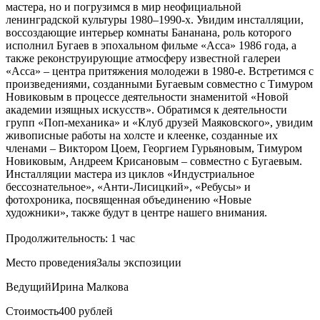
мастера, но и погрузимся в мир неофициальной
ленинградской культуры 1980–1990-х. Увидим инсталляции,
воссоздающие интерьер комнаты Бананана, роль которого
исполнил Бугаев в эпохальном фильме «Асса» 1986 года, а
также реконструирующие атмосферу известной галереи
«Асса» – центра притяжения молодежи в 1980-е. Встретимся с
произведениями, созданными Бугаевым совместно с Тимуром
Новиковым в процессе деятельности знаменитой «Новой
академии изящных искусств». Обратимся к деятельности
групп «Поп-механика» и «Клуб друзей Маяковского», увидим
живописные работы на холсте и клеенке, созданные их
членами – Виктором Цоем, Георгием Гурьяновым, Тимуром
Новиковым, Андреем Крисановым – совместно с Бугаевым.
Инсталляции мастера из циклов «Индустриальное
бессознательное», «Анти-Лисицкий», «Ребусы» и
фотохроника, посвященная объединению «Новые
художники», также будут в центре нашего внимания.
Продолжительность: 1 час
Место проведения
Залы экспозиции
Ведущий
Ирина Малкова
Стоимость
400 рублей