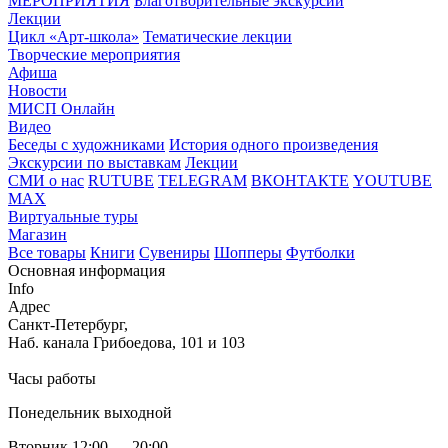
МЕРОПРИЯТИЯ
Благотворительные экскурсии
Лекции
Цикл «Арт-школа»
Тематические лекции
Творческие мероприятия
Афиша
Новости
МИСП Онлайн
Видео
Беседы с художниками
История одного произведения
Экскурсии по выставкам
Лекции
СМИ о нас
RUTUBE
TELEGRAM
ВКОНТАКТЕ
YOUTUBE
MAX
Виртуальные туры
Магазин
Все товары
Книги
Сувениры
Шопперы
Футболки
Основная информация
Info
Адрес
Санкт-Петербург,
Наб. канала Грибоедова, 101 и 103
Часы работы
Понедельник выходной
Вторник 12:00 — 20:00