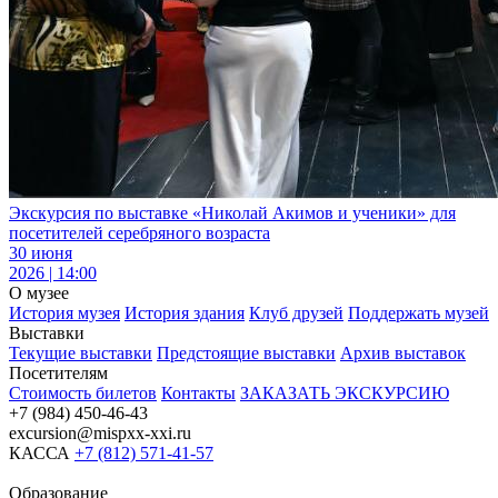
Экскурсия по выставке «Николай Акимов и ученики» для
посетителей серебряного возраста
30 июня
2026 | 14:00
О музее
История музея
История здания
Клуб друзей
Поддержать музей
Выставки
Текущие выставки
Предстоящие выставки
Архив выставок
Посетителям
Стоимость билетов
Контакты
ЗАКАЗАТЬ ЭКСКУРСИЮ
+7 (984) 450-46-43
excursion@mispxx-xxi.ru
КАССА
+7 (812) 571-41-57
Образование