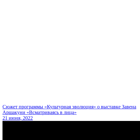
Сюжет программы «Культурная эволюция» о выставке Завена
Аршакуни «Всматриваясь в лица»
21 июня, 2022