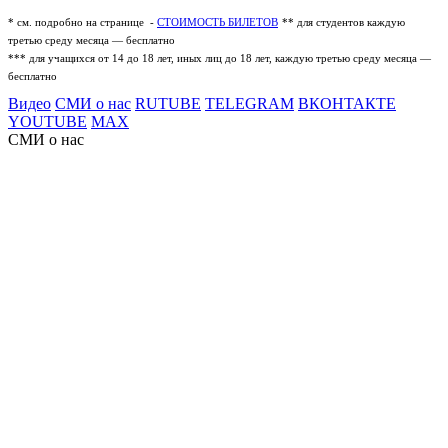
* см. подробно на странице -
СТОИМОСТЬ БИЛЕТОВ
** для студентов каждую
третью среду месяца — бесплатно
*** для учащихся от 14 до 18 лет, иных лиц до 18 лет, каждую третью среду месяца —
бесплатно
Видео
СМИ о нас
RUTUBE
TELEGRAM
ВКОНТАКТЕ
YOUTUBE
MAX
СМИ о нас