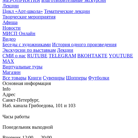
МЕРОПРИЯТИЯ
Благотворительные экскурсии
Лекции
Цикл «Арт-школа»
Тематические лекции
Творческие мероприятия
Афиша
Новости
МИСП Онлайн
Видео
Беседы с художниками
История одного произведения
Экскурсии по выставкам
Лекции
СМИ о нас
RUTUBE
TELEGRAM
ВКОНТАКТЕ
YOUTUBE
MAX
Виртуальные туры
Магазин
Все товары
Книги
Сувениры
Шопперы
Футболки
Основная информация
Info
Адрес
Санкт-Петербург,
Наб. канала Грибоедова, 101 и 103
Часы работы
Понедельник выходной
Вторник 12:00 — 20:00