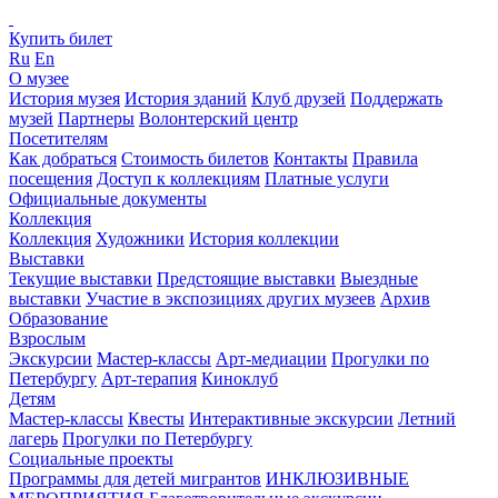
Купить билет
Ru
En
О музее
История музея
История зданий
Клуб друзей
Поддержать
музей
Партнеры
Волонтерский центр
Посетителям
Как добраться
Стоимость билетов
Контакты
Правила
посещения
Доступ к коллекциям
Платные услуги
Официальные документы
Коллекция
Коллекция
Художники
История коллекции
Выставки
Текущие выставки
Предстоящие выставки
Выездные
выставки
Участие в экспозициях других музеев
Архив
Образование
Взрослым
Экскурсии
Мастер-классы
Арт-медиации
Прогулки по
Петербургу
Арт-терапия
Киноклуб
Детям
Мастер-классы
Квесты
Интерактивные экскурсии
Летний
лагерь
Прогулки по Петербургу
Социальные проекты
Программы для детей мигрантов
ИНКЛЮЗИВНЫЕ