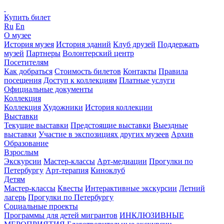
Купить билет
Ru
En
О музее
История музея
История зданий
Клуб друзей
Поддержать
музей
Партнеры
Волонтерский центр
Посетителям
Как добраться
Стоимость билетов
Контакты
Правила
посещения
Доступ к коллекциям
Платные услуги
Официальные документы
Коллекция
Коллекция
Художники
История коллекции
Выставки
Текущие выставки
Предстоящие выставки
Выездные
выставки
Участие в экспозициях других музеев
Архив
Образование
Взрослым
Экскурсии
Мастер-классы
Арт-медиации
Прогулки по
Петербургу
Арт-терапия
Киноклуб
Детям
Мастер-классы
Квесты
Интерактивные экскурсии
Летний
лагерь
Прогулки по Петербургу
Социальные проекты
Программы для детей мигрантов
ИНКЛЮЗИВНЫЕ