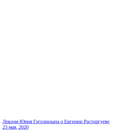
Лекция Юрия Гоголицына о Евгении Расторгуеве
23 мая, 2020