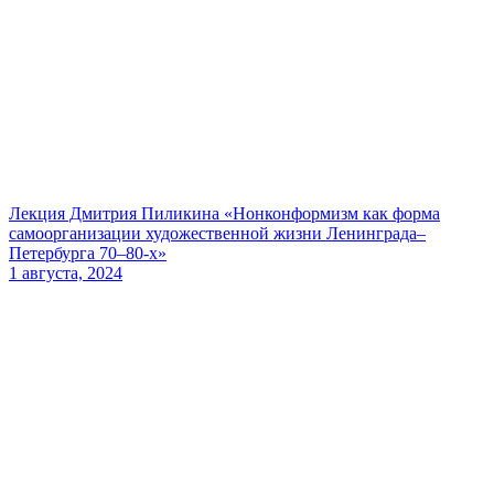
Лекция Дмитрия Пиликина «Нонконформизм как форма
самоорганизации художественной жизни Ленинграда–
Петербурга 70–80-х»
1 августа, 2024