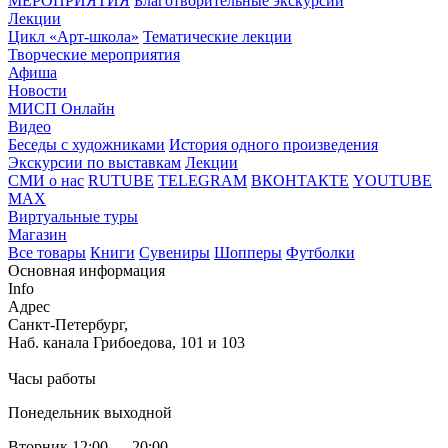
МЕРОПРИЯТИЯ
Благотворительные экскурсии
Лекции
Цикл «Арт-школа»
Тематические лекции
Творческие мероприятия
Афиша
Новости
МИСП Онлайн
Видео
Беседы с художниками
История одного произведения
Экскурсии по выставкам
Лекции
СМИ о нас
RUTUBE
TELEGRAM
ВКОНТАКТЕ
YOUTUBE
MAX
Виртуальные туры
Магазин
Все товары
Книги
Сувениры
Шопперы
Футболки
Основная информация
Info
Адрес
Санкт-Петербург,
Наб. канала Грибоедова, 101 и 103
Часы работы
Понедельник выходной
Вторник 12:00 — 20:00