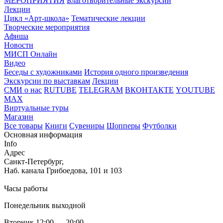
МЕРОПРИЯТИЯ
Благотворительные экскурсии
Лекции
Цикл «Арт-школа»
Тематические лекции
Творческие мероприятия
Афиша
Новости
МИСП Онлайн
Видео
Беседы с художниками
История одного произведения
Экскурсии по выставкам
Лекции
СМИ о нас
RUTUBE
TELEGRAM
ВКОНТАКТЕ
YOUTUBE
MAX
Виртуальные туры
Магазин
Все товары
Книги
Сувениры
Шопперы
Футболки
Основная информация
Info
Адрес
Санкт-Петербург,
Наб. канала Грибоедова, 101 и 103
Часы работы
Понедельник выходной
Вторник 12:00 — 20:00