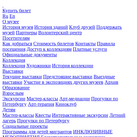
Купить билет
Ru
En
О музее
История музея
История зданий
Клуб друзей
Поддержать
музей
Партнеры
Волонтерский центр
Посетителям
Как добраться
Стоимость билетов
Контакты
Правила
посещения
Доступ к коллекциям
Платные услуги
Официальные документы
Коллекция
Коллекция
Художники
История коллекции
Выставки
Текущие выставки
Предстоящие выставки
Выездные
выставки
Участие в экспозициях других музеев
Архив
Образование
Взрослым
Экскурсии
Мастер-классы
Арт-медиации
Прогулки по
Петербургу
Арт-терапия
Киноклуб
Детям
Мастер-классы
Квесты
Интерактивные экскурсии
Летний
лагерь
Прогулки по Петербургу
Социальные проекты
Программы для детей мигрантов
ИНКЛЮЗИВНЫЕ