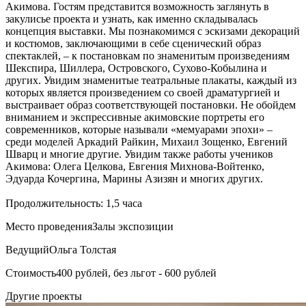
Акимова. Гостям представится возможность заглянуть в
закулисье проекта и узнать, как именно складывалась
концепция выставки. Мы познакомимся с эскизами декораций
и костюмов, заключающими в себе сценический образ
спектаклей, – к постановкам по знаменитым произведениям
Шекспира, Шиллера, Островского, Сухово-Кобылина и
других. Увидим знаменитые театральные плакаты, каждый из
которых является произведением со своей драматургией и
выстраивает образ соответствующей постановки. Не обойдем
вниманием и экспрессивные акимовские портреты его
современников, которые называли «мемуарами эпохи» –
среди моделей Аркадий Райкин, Михаил Зощенко, Евгений
Шварц и многие другие. Увидим также работы учеников
Акимова: Олега Целкова, Евгения Михнова-Войтенко,
Эдуарда Кочергина, Марины Азизян и многих других.
Продолжительность: 1,5 часа
Место проведения
Залы экспозиции
Ведущий
Ольга Толстая
Стоимость
400 рублей, без льгот - 600 рублей
Другие проекты