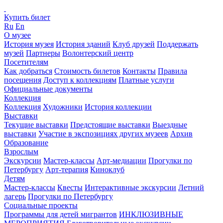
Купить билет
Ru
En
О музее
История музея
История зданий
Клуб друзей
Поддержать
музей
Партнеры
Волонтерский центр
Посетителям
Как добраться
Стоимость билетов
Контакты
Правила
посещения
Доступ к коллекциям
Платные услуги
Официальные документы
Коллекция
Коллекция
Художники
История коллекции
Выставки
Текущие выставки
Предстоящие выставки
Выездные
выставки
Участие в экспозициях других музеев
Архив
Образование
Взрослым
Экскурсии
Мастер-классы
Арт-медиации
Прогулки по
Петербургу
Арт-терапия
Киноклуб
Детям
Мастер-классы
Квесты
Интерактивные экскурсии
Летний
лагерь
Прогулки по Петербургу
Социальные проекты
Программы для детей мигрантов
ИНКЛЮЗИВНЫЕ