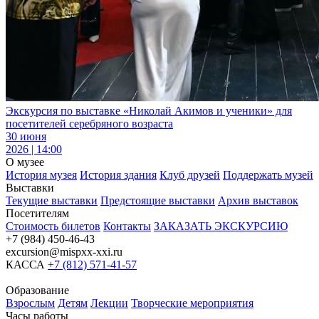
Экскурсия по выставке «Николай Акимов и ученики» для
посетителей серебряного возраста
30 июня
2026 | 14:00
О музее
История музея
История здания
Клуб друзей
Поддержать музей
Выставки
Текущие выставки
Предстоящие выставки
Архив выставок
Посетителям
Стоимость билетов
Контакты
ЗАКАЗАТЬ ЭКСКУРСИЮ
+7 (984) 450-46-43
excursion@mispxx-xxi.ru
КАССА
+7 (812) 571-41-57
Образование
Взрослым
Детям
Лекции
Творческие мероприятия
Часы работы