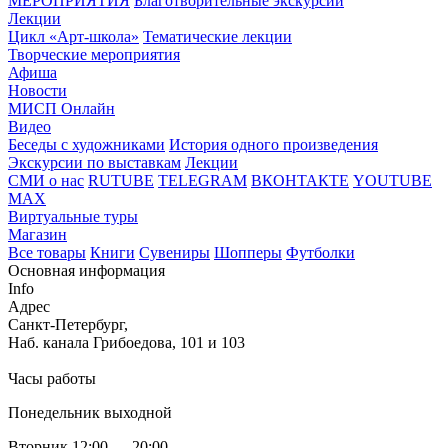
МЕРОПРИЯТИЯ
Благотворительные экскурсии
Лекции
Цикл «Арт-школа»
Тематические лекции
Творческие мероприятия
Афиша
Новости
МИСП Онлайн
Видео
Беседы с художниками
История одного произведения
Экскурсии по выставкам
Лекции
СМИ о нас
RUTUBE
TELEGRAM
ВКОНТАКТЕ
YOUTUBE
MAX
Виртуальные туры
Магазин
Все товары
Книги
Сувениры
Шопперы
Футболки
Основная информация
Info
Адрес
Санкт-Петербург,
Наб. канала Грибоедова, 101 и 103
Часы работы
Понедельник выходной
Вторник 12:00 — 20:00