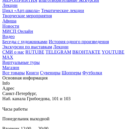
МЕРОПРИЯТИЯ
Благотворительные экскурсии
Лекции
Цикл «Арт-школа»
Тематические лекции
Творческие мероприятия
Афиша
Новости
МИСП Онлайн
Видео
Беседы с художниками
История одного произведения
Экскурсии по выставкам
Лекции
СМИ о нас
RUTUBE
TELEGRAM
ВКОНТАКТЕ
YOUTUBE
MAX
Виртуальные туры
Магазин
Все товары
Книги
Сувениры
Шопперы
Футболки
Основная информация
Info
Адрес
Санкт-Петербург,
Наб. канала Грибоедова, 101 и 103
Часы работы
Понедельник выходной
Вторник 12:00 — 20:00