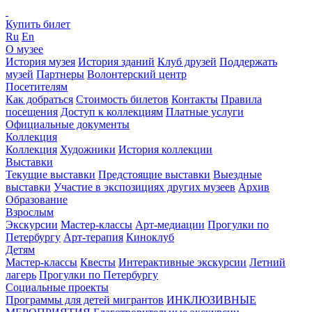
Купить билет
Ru
En
О музее
История музея
История зданий
Клуб друзей
Поддержать
музей
Партнеры
Волонтерский центр
Посетителям
Как добраться
Стоимость билетов
Контакты
Правила
посещения
Доступ к коллекциям
Платные услуги
Официальные документы
Коллекция
Коллекция
Художники
История коллекции
Выставки
Текущие выставки
Предстоящие выставки
Выездные
выставки
Участие в экспозициях других музеев
Архив
Образование
Взрослым
Экскурсии
Мастер-классы
Арт-медиации
Прогулки по
Петербургу
Арт-терапия
Киноклуб
Детям
Мастер-классы
Квесты
Интерактивные экскурсии
Летний
лагерь
Прогулки по Петербургу
Социальные проекты
Программы для детей мигрантов
ИНКЛЮЗИВНЫЕ