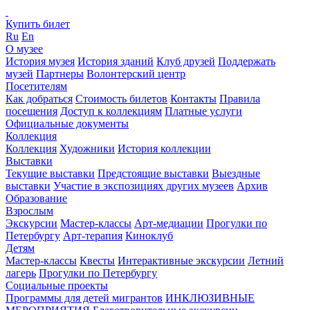
Купить билет
Ru
En
О музее
История музея
История зданий
Клуб друзей
Поддержать
музей
Партнеры
Волонтерский центр
Посетителям
Как добраться
Стоимость билетов
Контакты
Правила
посещения
Доступ к коллекциям
Платные услуги
Официальные документы
Коллекция
Коллекция
Художники
История коллекции
Выставки
Текущие выставки
Предстоящие выставки
Выездные
выставки
Участие в экспозициях других музеев
Архив
Образование
Взрослым
Экскурсии
Мастер-классы
Арт-медиации
Прогулки по
Петербургу
Арт-терапия
Киноклуб
Детям
Мастер-классы
Квесты
Интерактивные экскурсии
Летний
лагерь
Прогулки по Петербургу
Социальные проекты
Программы для детей мигрантов
ИНКЛЮЗИВНЫЕ