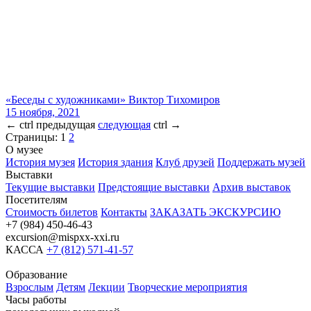
«Беседы с художниками» Виктор Тихомиров
15 ноября, 2021
←
ctrl
предыдущая
следующая
ctrl
→
Страницы:
1
2
О музее
История музея
История здания
Клуб друзей
Поддержать музей
Выставки
Текущие выставки
Предстоящие выставки
Архив выставок
Посетителям
Стоимость билетов
Контакты
ЗАКАЗАТЬ ЭКСКУРСИЮ
+7 (984) 450-46-43
excursion@mispxx-xxi.ru
КАССА
+7 (812) 571-41-57
Образование
Взрослым
Детям
Лекции
Творческие мероприятия
Часы работы