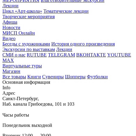
МЕРОПРИЯТИЯ
Благотворительные экскурсии
Лекции
Цикл «Арт-школа»
Тематические лекции
Творческие мероприятия
Афиша
Новости
МИСП Онлайн
Видео
Беседы с художниками
История одного произведения
Экскурсии по выставкам
Лекции
СМИ о нас
RUTUBE
TELEGRAM
ВКОНТАКТЕ
YOUTUBE
MAX
Виртуальные туры
Магазин
Все товары
Книги
Сувениры
Шопперы
Футболки
Основная информация
Info
Адрес
Санкт-Петербург,
Наб. канала Грибоедова, 101 и 103
Часы работы
Понедельник выходной
Вторник 12:00 — 20:00