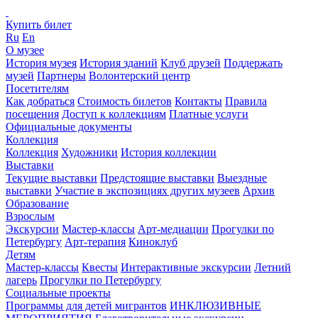
Купить билет
Ru
En
О музее
История музея
История зданий
Клуб друзей
Поддержать
музей
Партнеры
Волонтерский центр
Посетителям
Как добраться
Стоимость билетов
Контакты
Правила
посещения
Доступ к коллекциям
Платные услуги
Официальные документы
Коллекция
Коллекция
Художники
История коллекции
Выставки
Текущие выставки
Предстоящие выставки
Выездные
выставки
Участие в экспозициях других музеев
Архив
Образование
Взрослым
Экскурсии
Мастер-классы
Арт-медиации
Прогулки по
Петербургу
Арт-терапия
Киноклуб
Детям
Мастер-классы
Квесты
Интерактивные экскурсии
Летний
лагерь
Прогулки по Петербургу
Социальные проекты
Программы для детей мигрантов
ИНКЛЮЗИВНЫЕ