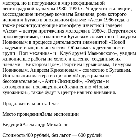
мастера, но и погрузимся в мир неофициальной
ленинградской культуры 1980–1990-х. Увидим инсталляции,
воссоздающие интерьер комнаты Бананана, роль которого
исполнил Бугаев в эпохальном фильме «Асса» 1986 года, а
также реконструирующие атмосферу известной галереи
«Асса» – центра притяжения молодежи в 1980-е. Встретимся с
произведениями, созданными Бугаевым совместно с Тимуром
Новиковым в процессе деятельности знаменитой «Новой
академии изящных искусств». Обратимся к деятельности
групп «Поп-механика» и «Клуб друзей Маяковского», увидим
живописные работы на холсте и клеенке, созданные их
членами – Виктором Цоем, Георгием Гурьяновым, Тимуром
Новиковым, Андреем Крисановым – совместно с Бугаевым.
Инсталляции мастера из циклов «Индустриальное
бессознательное», «Анти-Лисицкий», «Ребусы» и
фотохроника, посвященная объединению «Новые
художники», также будут в центре нашего внимания.
Продолжительность: 1 час
Место проведения
Залы экспозиции
Ведущий
Александр Михайлов
Стоимость
400 рублей, без льгот — 600 рублей