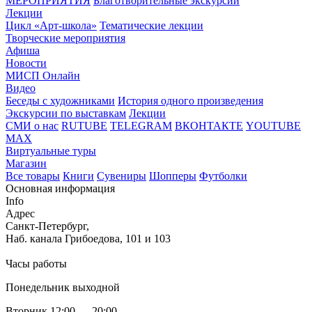
МЕРОПРИЯТИЯ
Благотворительные экскурсии
Лекции
Цикл «Арт-школа»
Тематические лекции
Творческие мероприятия
Афиша
Новости
МИСП Онлайн
Видео
Беседы с художниками
История одного произведения
Экскурсии по выставкам
Лекции
СМИ о нас
RUTUBE
TELEGRAM
ВКОНТАКТЕ
YOUTUBE
MAX
Виртуальные туры
Магазин
Все товары
Книги
Сувениры
Шопперы
Футболки
Основная информация
Info
Адрес
Санкт-Петербург,
Наб. канала Грибоедова, 101 и 103
Часы работы
Понедельник выходной
Вторник 12:00 — 20:00