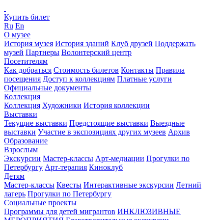
Купить билет
Ru
En
О музее
История музея
История зданий
Клуб друзей
Поддержать
музей
Партнеры
Волонтерский центр
Посетителям
Как добраться
Стоимость билетов
Контакты
Правила
посещения
Доступ к коллекциям
Платные услуги
Официальные документы
Коллекция
Коллекция
Художники
История коллекции
Выставки
Текущие выставки
Предстоящие выставки
Выездные
выставки
Участие в экспозициях других музеев
Архив
Образование
Взрослым
Экскурсии
Мастер-классы
Арт-медиации
Прогулки по
Петербургу
Арт-терапия
Киноклуб
Детям
Мастер-классы
Квесты
Интерактивные экскурсии
Летний
лагерь
Прогулки по Петербургу
Социальные проекты
Программы для детей мигрантов
ИНКЛЮЗИВНЫЕ