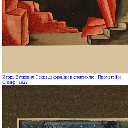
Игорь Вускович
Эскиз декорации к спектаклю «Прометей и
Сизиф»
1922