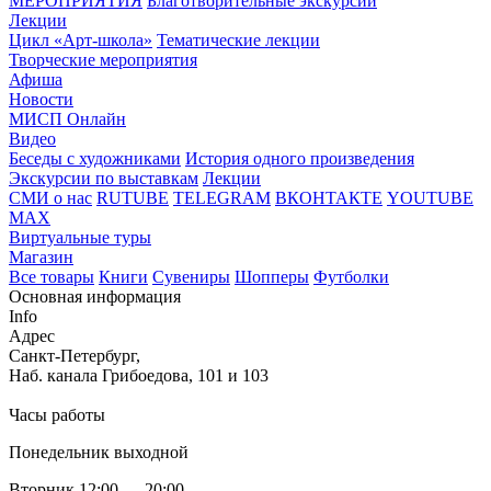
МЕРОПРИЯТИЯ
Благотворительные экскурсии
Лекции
Цикл «Арт-школа»
Тематические лекции
Творческие мероприятия
Афиша
Новости
МИСП Онлайн
Видео
Беседы с художниками
История одного произведения
Экскурсии по выставкам
Лекции
СМИ о нас
RUTUBE
TELEGRAM
ВКОНТАКТЕ
YOUTUBE
MAX
Виртуальные туры
Магазин
Все товары
Книги
Сувениры
Шопперы
Футболки
Основная информация
Info
Адрес
Санкт-Петербург,
Наб. канала Грибоедова, 101 и 103
Часы работы
Понедельник выходной
Вторник 12:00 — 20:00