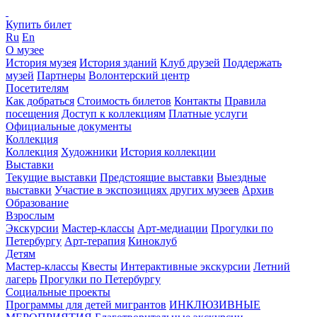
Купить билет
Ru
En
О музее
История музея
История зданий
Клуб друзей
Поддержать
музей
Партнеры
Волонтерский центр
Посетителям
Как добраться
Стоимость билетов
Контакты
Правила
посещения
Доступ к коллекциям
Платные услуги
Официальные документы
Коллекция
Коллекция
Художники
История коллекции
Выставки
Текущие выставки
Предстоящие выставки
Выездные
выставки
Участие в экспозициях других музеев
Архив
Образование
Взрослым
Экскурсии
Мастер-классы
Арт-медиации
Прогулки по
Петербургу
Арт-терапия
Киноклуб
Детям
Мастер-классы
Квесты
Интерактивные экскурсии
Летний
лагерь
Прогулки по Петербургу
Социальные проекты
Программы для детей мигрантов
ИНКЛЮЗИВНЫЕ