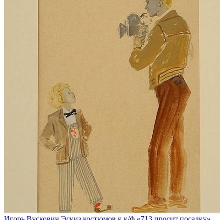
Игорь Вускович
Эскиз костюмов к к/ф «713 просит посадку»