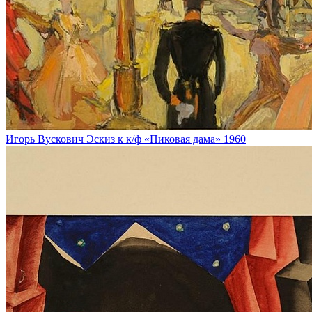
Игорь Вускович
Эскиз к к/ф «Пиковая дама»
1960