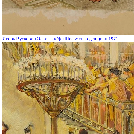
Игорь Вускович
Эскиз к к/ф «Шельменко денщик»
1971