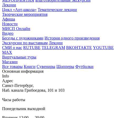
МЕРОПРИЯТИЯ
Благотворительные экскурсии
Лекции
Цикл «Арт-школа»
Тематические лекции
Творческие мероприятия
Афиша
Новости
МИСП Онлайн
Видео
Беседы с художниками
История одного произведения
Экскурсии по выставкам
Лекции
СМИ о нас
RUTUBE
TELEGRAM
ВКОНТАКТЕ
YOUTUBE
MAX
Виртуальные туры
Магазин
Все товары
Книги
Сувениры
Шопперы
Футболки
Основная информация
Info
Адрес
Санкт-Петербург,
Наб. канала Грибоедова, 101 и 103
Часы работы
Понедельник выходной
Вторник 12:00 — 20:00