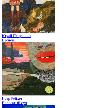
Юрий Пенушкин
Весной
Петр Рейхет
Волосатый суп