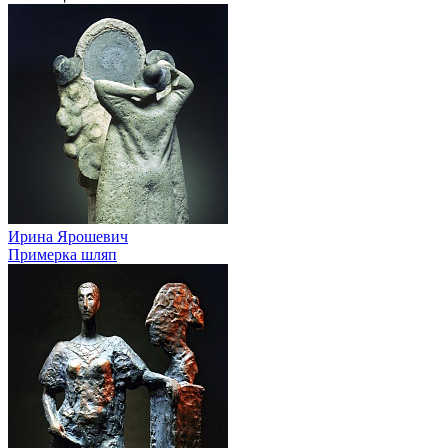
Ирина Ярошевич
Примерка шляп