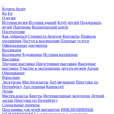
Купить билет
Ru
En
О музее
История музея
История зданий
Клуб друзей
Поддержать
музей
Партнеры
Волонтерский центр
Посетителям
Как добраться
Стоимость билетов
Контакты
Правила
посещения
Доступ к коллекциям
Платные услуги
Официальные документы
Коллекция
Коллекция
Художники
История коллекции
Выставки
Текущие выставки
Предстоящие выставки
Выездные
выставки
Участие в экспозициях других музеев
Архив
Образование
Взрослым
Экскурсии
Мастер-классы
Арт-медиации
Прогулки по
Петербургу
Арт-терапия
Киноклуб
Детям
Мастер-классы
Квесты
Интерактивные экскурсии
Летний
лагерь
Прогулки по Петербургу
Социальные проекты
Программы для детей мигрантов
ИНКЛЮЗИВНЫЕ