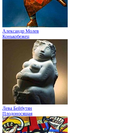
Александр Молев
Конькобежец
Лева Бейбутян
Плодоносящая