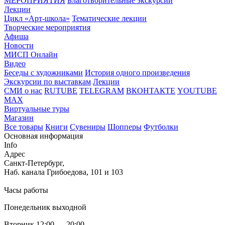
МЕРОПРИЯТИЯ
Благотворительные экскурсии
Лекции
Цикл «Арт-школа»
Тематические лекции
Творческие мероприятия
Афиша
Новости
МИСП Онлайн
Видео
Беседы с художниками
История одного произведения
Экскурсии по выставкам
Лекции
СМИ о нас
RUTUBE
TELEGRAM
ВКОНТАКТЕ
YOUTUBE
MAX
Виртуальные туры
Магазин
Все товары
Книги
Сувениры
Шопперы
Футболки
Основная информация
Info
Адрес
Санкт-Петербург,
Наб. канала Грибоедова, 101 и 103
Часы работы
Понедельник выходной
Вторник 12:00 — 20:00