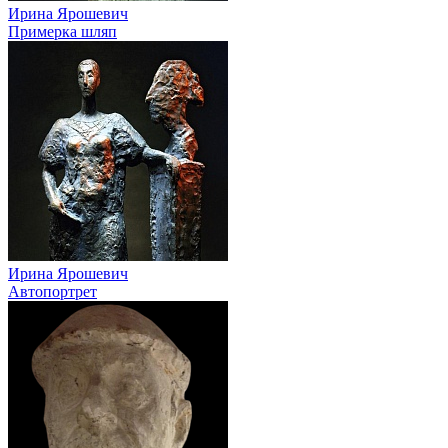
Ирина Ярошевич
Примерка шляп
Ирина Ярошевич
Автопортрет