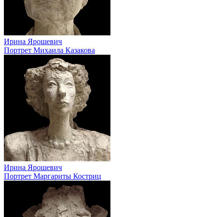
Ирина Ярошевич
Портрет Михаила Казакова
Ирина Ярошевич
Портрет Маргариты Костриц