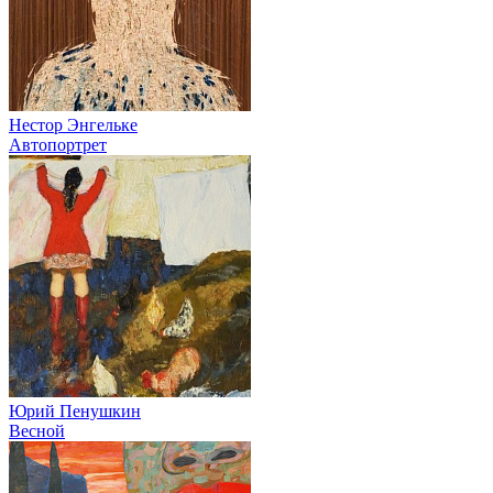
Нестор Энгельке
Автопортрет
Юрий Пенушкин
Весной