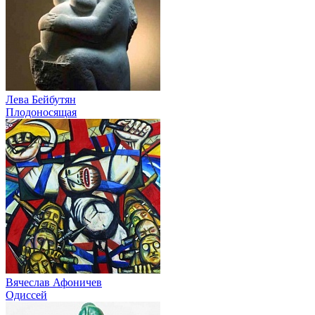
Лева Бейбутян
Плодоносящая
Вячеслав Афоничев
Одиссей