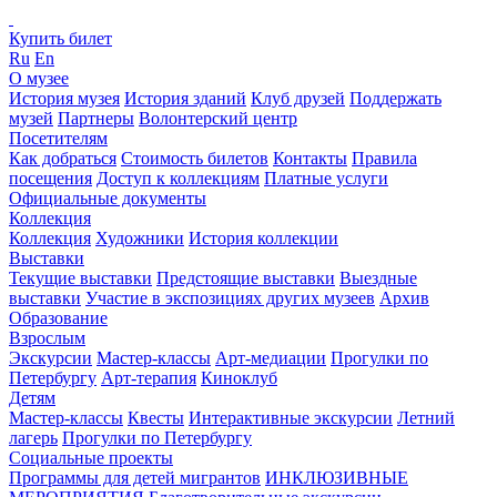
Купить билет
Ru
En
О музее
История музея
История зданий
Клуб друзей
Поддержать
музей
Партнеры
Волонтерский центр
Посетителям
Как добраться
Стоимость билетов
Контакты
Правила
посещения
Доступ к коллекциям
Платные услуги
Официальные документы
Коллекция
Коллекция
Художники
История коллекции
Выставки
Текущие выставки
Предстоящие выставки
Выездные
выставки
Участие в экспозициях других музеев
Архив
Образование
Взрослым
Экскурсии
Мастер-классы
Арт-медиации
Прогулки по
Петербургу
Арт-терапия
Киноклуб
Детям
Мастер-классы
Квесты
Интерактивные экскурсии
Летний
лагерь
Прогулки по Петербургу
Социальные проекты
Программы для детей мигрантов
ИНКЛЮЗИВНЫЕ