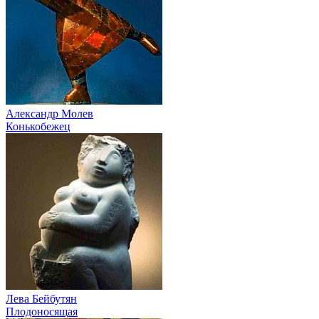
Александр Молев
Конькобежец
Лева Бейбутян
Плодоносящая