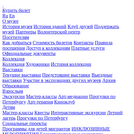
Купить билет
Ru
En
О музее
История музея
История зданий
Клуб друзей
Поддержать
музей
Партнеры
Волонтерский центр
Посетителям
Как добраться
Стоимость билетов
Контакты
Правила
посещения
Доступ к коллекциям
Платные услуги
Официальные документы
Коллекция
Коллекция
Художники
История коллекции
Выставки
Текущие выставки
Предстоящие выставки
Выездные
выставки
Участие в экспозициях других музеев
Архив
Образование
Взрослым
Экскурсии
Мастер-классы
Арт-медиации
Прогулки по
Петербургу
Арт-терапия
Киноклуб
Детям
Мастер-классы
Квесты
Интерактивные экскурсии
Летний
лагерь
Прогулки по Петербургу
Социальные проекты
Программы для детей мигрантов
ИНКЛЮЗИВНЫЕ