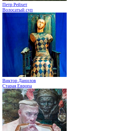
Петр Рейхет
Волосатый суп
Виктор Данилов
Старая Европа