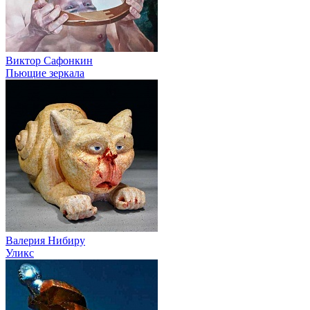
Виктор Сафонкин
Пьющие зеркала
Валерия Нибиру
Уликс