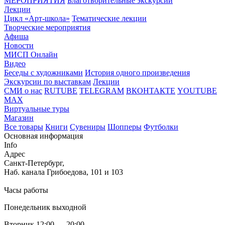
МЕРОПРИЯТИЯ
Благотворительные экскурсии
Лекции
Цикл «Арт-школа»
Тематические лекции
Творческие мероприятия
Афиша
Новости
МИСП Онлайн
Видео
Беседы с художниками
История одного произведения
Экскурсии по выставкам
Лекции
СМИ о нас
RUTUBE
TELEGRAM
ВКОНТАКТЕ
YOUTUBE
MAX
Виртуальные туры
Магазин
Все товары
Книги
Сувениры
Шопперы
Футболки
Основная информация
Info
Адрес
Санкт-Петербург,
Наб. канала Грибоедова, 101 и 103
Часы работы
Понедельник выходной
Вторник 12:00 — 20:00