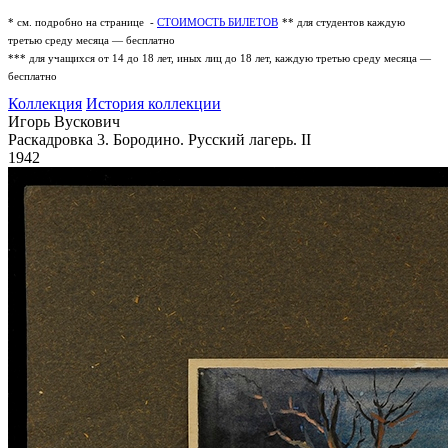
* см. подробно на странице -
СТОИМОСТЬ БИЛЕТОВ
** для студентов каждую
третью среду месяца — бесплатно
*** для учащихся от 14 до 18 лет, иных лиц до 18 лет, каждую третью среду месяца —
бесплатно
Коллекция
История коллекции
Игорь Вускович
Раскадровка 3. Бородино. Русский лагерь. II
1942