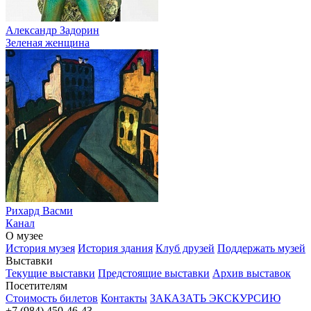
Александр Задорин
Зеленая женщина
Рихард Васми
Канал
О музее
История музея
История здания
Клуб друзей
Поддержать музей
Выставки
Текущие выставки
Предстоящие выставки
Архив выставок
Посетителям
Стоимость билетов
Контакты
ЗАКАЗАТЬ ЭКСКУРСИЮ
+7 (984) 450-46-43