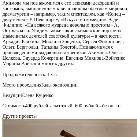
Акимова мы познакомимся с его эскизами декораций и
костюмов, выполненным к величайшим образцам мировой
драматургии – например, таким спектаклям, как «Конец –
делу венец» У. Шекспира», «Искусство комедии» Э. де
Филиппо, «На всякого мудреца довольно простоты» А.
Островского. Увидим также яркие акимовские портреты
знаменитых деятелей советской культуры – в частности,
Аркадия Райкина, Михаила Зощенко, Сергея Филиппова,
Ольги Берггольц, Татьяны Толстой. Познакомимся с
произведениями выдающихся учеников Акимова: Олега
Целкова, Эдуарда Кочергина, Евгения Михнова-Войтенко,
Марины Азизян и многих других.
Продолжительность: 1 час
Место проведения
Залы экспозиции
Ведущий
Елена Куценко
Стоимость
400 рублей - льготный, 600 рублей - без льгот
Другие проекты