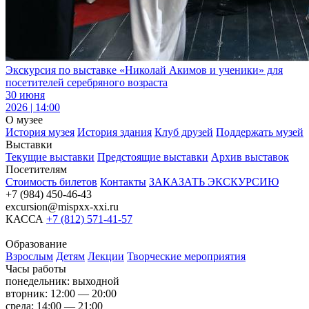
Экскурсия по выставке «Николай Акимов и ученики» для
посетителей серебряного возраста
30 июня
2026 | 14:00
О музее
История музея
История здания
Клуб друзей
Поддержать музей
Выставки
Текущие выставки
Предстоящие выставки
Архив выставок
Посетителям
Стоимость билетов
Контакты
ЗАКАЗАТЬ ЭКСКУРСИЮ
+7 (984) 450-46-43
excursion@mispxx-xxi.ru
КАССА
+7 (812) 571-41-57
Образование
Взрослым
Детям
Лекции
Творческие мероприятия
Часы работы
понедельник: выходной
вторник: 12:00 — 20:00
среда: 14:00 — 21:00