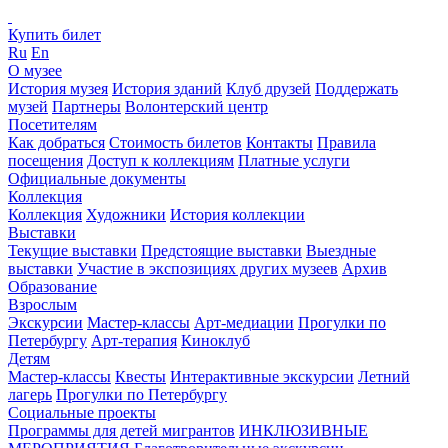
Купить билет
Ru
En
О музее
История музея
История зданий
Клуб друзей
Поддержать
музей
Партнеры
Волонтерский центр
Посетителям
Как добраться
Стоимость билетов
Контакты
Правила
посещения
Доступ к коллекциям
Платные услуги
Официальные документы
Коллекция
Коллекция
Художники
История коллекции
Выставки
Текущие выставки
Предстоящие выставки
Выездные
выставки
Участие в экспозициях других музеев
Архив
Образование
Взрослым
Экскурсии
Мастер-классы
Арт-медиации
Прогулки по
Петербургу
Арт-терапия
Киноклуб
Детям
Мастер-классы
Квесты
Интерактивные экскурсии
Летний
лагерь
Прогулки по Петербургу
Социальные проекты
Программы для детей мигрантов
ИНКЛЮЗИВНЫЕ