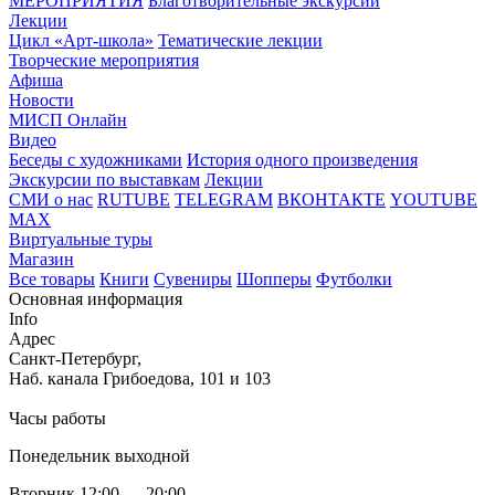
МЕРОПРИЯТИЯ
Благотворительные экскурсии
Лекции
Цикл «Арт-школа»
Тематические лекции
Творческие мероприятия
Афиша
Новости
МИСП Онлайн
Видео
Беседы с художниками
История одного произведения
Экскурсии по выставкам
Лекции
СМИ о нас
RUTUBE
TELEGRAM
ВКОНТАКТЕ
YOUTUBE
MAX
Виртуальные туры
Магазин
Все товары
Книги
Сувениры
Шопперы
Футболки
Основная информация
Info
Адрес
Санкт-Петербург,
Наб. канала Грибоедова, 101 и 103
Часы работы
Понедельник выходной
Вторник 12:00 — 20:00