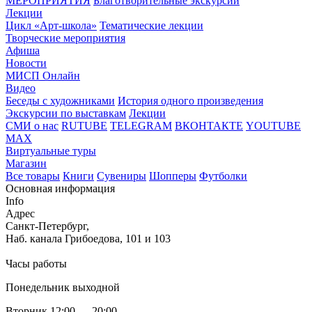
МЕРОПРИЯТИЯ
Благотворительные экскурсии
Лекции
Цикл «Арт-школа»
Тематические лекции
Творческие мероприятия
Афиша
Новости
МИСП Онлайн
Видео
Беседы с художниками
История одного произведения
Экскурсии по выставкам
Лекции
СМИ о нас
RUTUBE
TELEGRAM
ВКОНТАКТЕ
YOUTUBE
MAX
Виртуальные туры
Магазин
Все товары
Книги
Сувениры
Шопперы
Футболки
Основная информация
Info
Адрес
Санкт-Петербург,
Наб. канала Грибоедова, 101 и 103
Часы работы
Понедельник выходной
Вторник 12:00 — 20:00