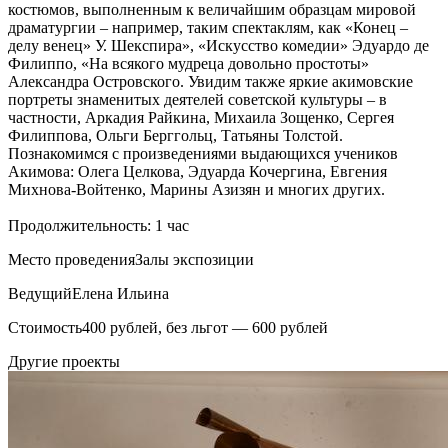
костюмов, выполненным к величайшим образцам мировой
драматургии – например, таким спектаклям, как «Конец –
делу венец» У. Шекспира», «Искусство комедии» Эдуардо де
Филиппо, «На всякого мудреца довольно простоты»
Александра Островского. Увидим также яркие акимовские
портреты знаменитых деятелей советской культуры – в
частности, Аркадия Райкина, Михаила Зощенко, Сергея
Филиппова, Ольги Берггольц, Татьяны Толстой.
Познакомимся с произведениями выдающихся учеников
Акимова: Олега Целкова, Эдуарда Кочергина, Евгения
Михнова-Войтенко, Марины Азизян и многих других.
Продолжительность: 1 час
Место проведения
Залы экспозиции
Ведущий
Елена Ильина
Стоимость
400 рублей, без льгот — 600 рублей
Другие проекты