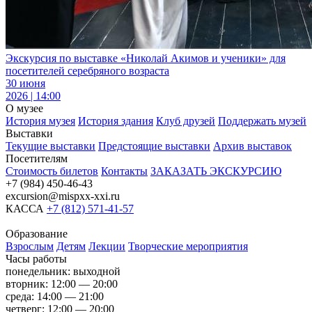
Экскурсия по выставке «Николай Акимов и ученики» для
посетителей серебряного возраста
30 июня
2026 | 14:00
О музее
История музея
История здания
Клуб друзей
Поддержать музей
Выставки
Текущие выставки
Предстоящие выставки
Архив выставок
Посетителям
Стоимость билетов
Контакты
ЗАКАЗАТЬ ЭКСКУРСИЮ
+7 (984) 450-46-43
excursion@mispxx-xxi.ru
КАССА
+7 (812) 571-41-57
Образование
Взрослым
Детям
Лекции
Творческие мероприятия
Часы работы
понедельник: выходной
вторник: 12:00 — 20:00
среда: 14:00 — 21:00
четверг: 12:00 — 20:00