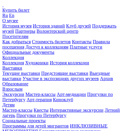
Купить билет
Ru
En
О музее
История музея
История зданий
Клуб друзей
Поддержать
музей
Партнеры
Волонтерский центр
Посетителям
Как добраться
Стоимость билетов
Контакты
Правила
посещения
Доступ к коллекциям
Платные услуги
Официальные документы
Коллекция
Коллекция
Художники
История коллекции
Выставки
Текущие выставки
Предстоящие выставки
Выездные
выставки
Участие в экспозициях других музеев
Архив
Образование
Взрослым
Экскурсии
Мастер-классы
Арт-медиации
Прогулки по
Петербургу
Арт-терапия
Киноклуб
Детям
Мастер-классы
Квесты
Интерактивные экскурсии
Летний
лагерь
Прогулки по Петербургу
Социальные проекты
Программы для детей мигрантов
ИНКЛЮЗИВНЫЕ