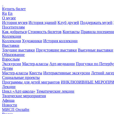
Купить билет
Ru
En
О музее
История музея
История зданий
Клуб друзей
Поддержать музей
Посетителям
Как добраться
Стоимость билетов
Контакты
Правила посещени
Коллекция
Коллекция
Художники
История коллекции
Выставки
Текущие выставки
Предстоящие выставки
Выездные выставки
Образование
Взрослым
Экскурсии
Мастер-классы
Арт-медиации
Прогулки по Петербу
Детям
Мастер-классы
Квесты
Интерактивные экскурсии
Летний лаге
Социальные проекты
Программы для детей мигрантов
ИНКЛЮЗИВНЫЕ МЕРОПР
Лекции
Цикл «Арт-школа»
Тематические лекции
Творческие мероприятия
Афиша
Новости
МИСП Онлайн