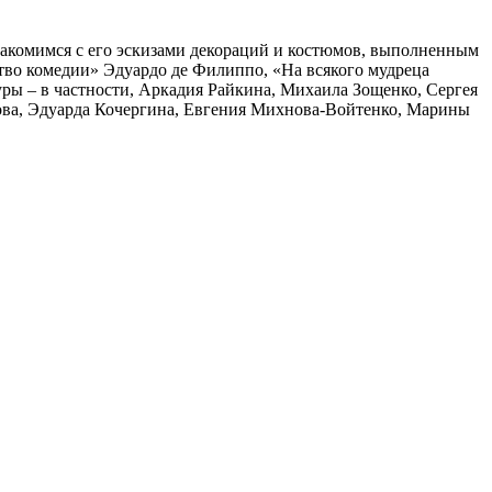
накомимся с его эскизами декораций и костюмов, выполненным
тво комедии» Эдуардо де Филиппо, «На всякого мудреца
ры – в частности, Аркадия Райкина, Михаила Зощенко, Сергея
ова, Эдуарда Кочергина, Евгения Михнова-Войтенко, Марины