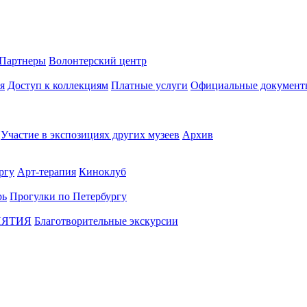
Партнеры
Волонтерский центр
я
Доступ к коллекциям
Платные услуги
Официальные документ
Участие в экспозициях других музеев
Архив
ргу
Арт-терапия
Киноклуб
рь
Прогулки по Петербургу
ИЯТИЯ
Благотворительные экскурсии