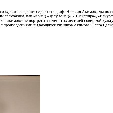
ого художника, режиссера, сценографа Николая Акимова мы поз
м спектаклям, как «Конец – делу венец» У. Шекспира», «Искусс
кие акимовские портреты знаменитых деятелей советской культу
я с произведениями выдающихся учеников Акимова: Олега Целк