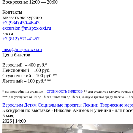
Воскресенье 12:00 — 20:00
Контакты
заказать экскурсию
+7 (984) 450-46-43
excursion@mispxx-xxi.ru
касса
+7 (812) 571-41-57
misp@mispxx-xxi.ru
Цена билетов
Взрослый – 400 руб.*
Пенсионный – 100 руб.
Студенческий – 100 руб.**
Льготный – 100 руб.***
* см. подробно на странице -
СТОИМОСТЬ БИЛЕТОВ
** для студентов каждую третью 
*** для учащихся от 14 до 18 лет, иных лиц до 18 лет, каждую третью среду месяца — бе
Взрослым
Детям
Социальные проекты
Лекции
Творческие мер
Экскурсия по выставке «Николай Акимов и ученики» для посет
5 мая,
2026 | 14:00