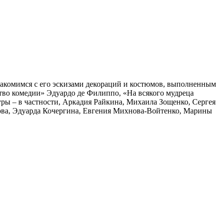
накомимся с его эскизами декораций и костюмов, выполненным
тво комедии» Эдуардо де Филиппо, «На всякого мудреца
ры – в частности, Аркадия Райкина, Михаила Зощенко, Сергея
ова, Эдуарда Кочергина, Евгения Михнова-Войтенко, Марины