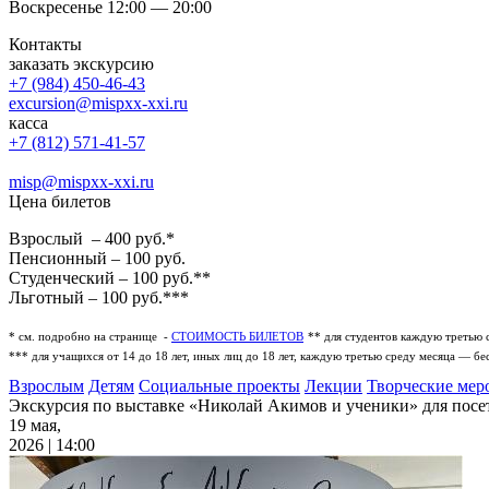
Воскресенье 12:00 — 20:00
Контакты
заказать экскурсию
+7 (984) 450-46-43
excursion@mispxx-xxi.ru
касса
+7 (812) 571-41-57
misp@mispxx-xxi.ru
Цена билетов
Взрослый – 400 руб.*
Пенсионный – 100 руб.
Студенческий – 100 руб.**
Льготный – 100 руб.***
* см. подробно на странице -
СТОИМОСТЬ БИЛЕТОВ
** для студентов каждую третью 
*** для учащихся от 14 до 18 лет, иных лиц до 18 лет, каждую третью среду месяца — бе
Взрослым
Детям
Социальные проекты
Лекции
Творческие мер
Экскурсия по выставке «Николай Акимов и ученики» для посет
19 мая,
2026 | 14:00