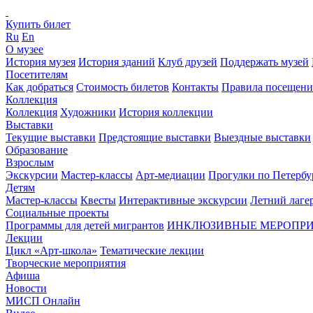
Купить билет
Ru
En
О музее
История музея
История зданий
Клуб друзей
Поддержать музей
Посетителям
Как добраться
Стоимость билетов
Контакты
Правила посещени
Коллекция
Коллекция
Художники
История коллекции
Выставки
Текущие выставки
Предстоящие выставки
Выездные выставки
Образование
Взрослым
Экскурсии
Мастер-классы
Арт-медиации
Прогулки по Петербу
Детям
Мастер-классы
Квесты
Интерактивные экскурсии
Летний лаге
Социальные проекты
Программы для детей мигрантов
ИНКЛЮЗИВНЫЕ МЕРОПР
Лекции
Цикл «Арт-школа»
Тематические лекции
Творческие мероприятия
Афиша
Новости
МИСП Онлайн