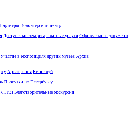
Партнеры
Волонтерский центр
я
Доступ к коллекциям
Платные услуги
Официальные документ
Участие в экспозициях других музеев
Архив
ргу
Арт-терапия
Киноклуб
рь
Прогулки по Петербургу
ИЯТИЯ
Благотворительные экскурсии