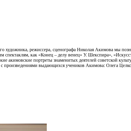
ого художника, режиссера, сценографа Николая Акимова мы поз
м спектаклям, как «Конец – делу венец» У. Шекспира», «Искусс
кие акимовские портреты знаменитых деятелей советской культу
я с произведениями выдающихся учеников Акимова: Олега Целк