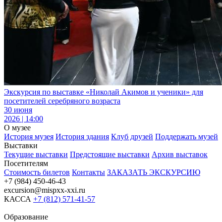
Экскурсия по выставке «Николай Акимов и ученики» для
посетителей серебряного возраста
30 июня
2026 | 14:00
О музее
История музея
История здания
Клуб друзей
Поддержать музей
Выставки
Текущие выставки
Предстоящие выставки
Архив выставок
Посетителям
Стоимость билетов
Контакты
ЗАКАЗАТЬ ЭКСКУРСИЮ
+7 (984) 450-46-43
excursion@mispxx-xxi.ru
КАССА
+7 (812) 571-41-57
Образование