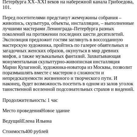
Петербурга ХХ–XXI веков на набережной канала Грибоедова,
101.
Перед посетителями предстанут жемчужины собрания –
живопись, скульптура, объекты, инсталляции, – выполненные
лучшими мастерами Ленинграда–Петербурга разных
поколений на протяжении последних шести десятилетий.
Экспозиция предложит гостям заглянуть в воссозданную
мастерскую художника, пройтись по галерее обаятельных и
загадочных женских образов, окунуться в мир древних
мифов, а также музыкальных фантазий. Захватывающая
монументальная скульптурно-живописная инсталляция
Марии Кулагиной, художника-новатора из Москвы, позволит
поразмышлять вместе с мастером о сложности и
непредсказуемости жизненного и творческого пути. И
наконец, будет возможность посетить в одном из залов уголок
таинственной вселенной подсознательных страхов и видений.
Продолжительность: 1 час
Место проведения
Новое здание
Ведущий
Елена Ильина
Стоимость
400 рублей