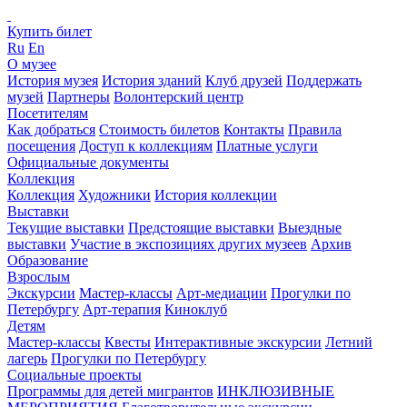
Купить билет
Ru
En
О музее
История музея
История зданий
Клуб друзей
Поддержать
музей
Партнеры
Волонтерский центр
Посетителям
Как добраться
Стоимость билетов
Контакты
Правила
посещения
Доступ к коллекциям
Платные услуги
Официальные документы
Коллекция
Коллекция
Художники
История коллекции
Выставки
Текущие выставки
Предстоящие выставки
Выездные
выставки
Участие в экспозициях других музеев
Архив
Образование
Взрослым
Экскурсии
Мастер-классы
Арт-медиации
Прогулки по
Петербургу
Арт-терапия
Киноклуб
Детям
Мастер-классы
Квесты
Интерактивные экскурсии
Летний
лагерь
Прогулки по Петербургу
Социальные проекты
Программы для детей мигрантов
ИНКЛЮЗИВНЫЕ