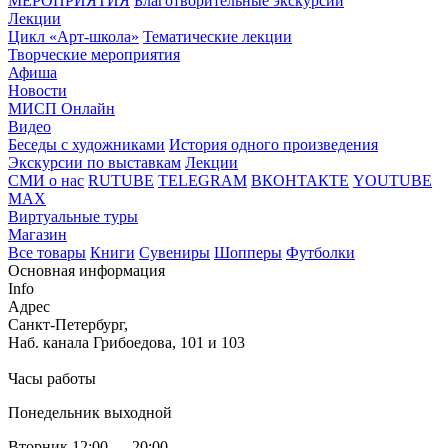
МЕРОПРИЯТИЯ
Благотворительные экскурсии
Лекции
Цикл «Арт-школа»
Тематические лекции
Творческие мероприятия
Афиша
Новости
МИСП Онлайн
Видео
Беседы с художниками
История одного произведения
Экскурсии по выставкам
Лекции
СМИ о нас
RUTUBE
TELEGRAM
ВКОНТАКТЕ
YOUTUBE
MAX
Виртуальные туры
Магазин
Все товары
Книги
Сувениры
Шопперы
Футболки
Основная информация
Info
Адрес
Санкт-Петербург,
Наб. канала Грибоедова, 101 и 103
Часы работы
Понедельник выходной
Вторник 12:00 — 20:00