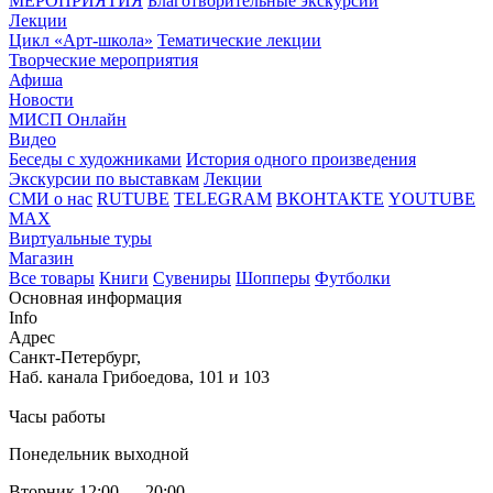
МЕРОПРИЯТИЯ
Благотворительные экскурсии
Лекции
Цикл «Арт-школа»
Тематические лекции
Творческие мероприятия
Афиша
Новости
МИСП Онлайн
Видео
Беседы с художниками
История одного произведения
Экскурсии по выставкам
Лекции
СМИ о нас
RUTUBE
TELEGRAM
ВКОНТАКТЕ
YOUTUBE
MAX
Виртуальные туры
Магазин
Все товары
Книги
Сувениры
Шопперы
Футболки
Основная информация
Info
Адрес
Санкт-Петербург,
Наб. канала Грибоедова, 101 и 103
Часы работы
Понедельник выходной
Вторник 12:00 — 20:00