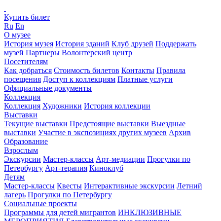
Купить билет
Ru
En
О музее
История музея
История зданий
Клуб друзей
Поддержать
музей
Партнеры
Волонтерский центр
Посетителям
Как добраться
Стоимость билетов
Контакты
Правила
посещения
Доступ к коллекциям
Платные услуги
Официальные документы
Коллекция
Коллекция
Художники
История коллекции
Выставки
Текущие выставки
Предстоящие выставки
Выездные
выставки
Участие в экспозициях других музеев
Архив
Образование
Взрослым
Экскурсии
Мастер-классы
Арт-медиации
Прогулки по
Петербургу
Арт-терапия
Киноклуб
Детям
Мастер-классы
Квесты
Интерактивные экскурсии
Летний
лагерь
Прогулки по Петербургу
Социальные проекты
Программы для детей мигрантов
ИНКЛЮЗИВНЫЕ