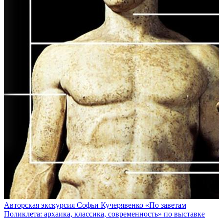
Авторская экскурсия Софьи Кучерявенко «По заветам
Поликлета: архаика, классика, современность» по выставке