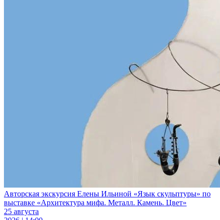
Авторская экскурсия Елены Ильиной «Язык скульптуры» по
выставке «Архитектура мифа. Металл. Камень. Цвет»
25 августа