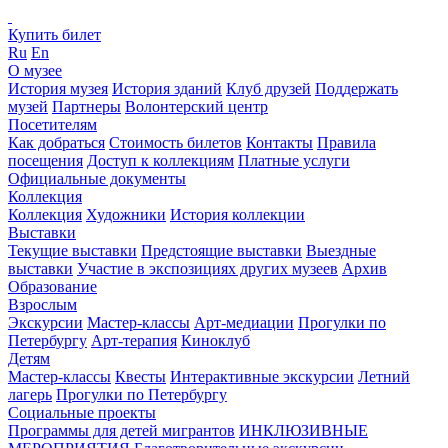
Купить билет
Ru
En
О музее
История музея
История зданий
Клуб друзей
Поддержать
музей
Партнеры
Волонтерский центр
Посетителям
Как добраться
Стоимость билетов
Контакты
Правила
посещения
Доступ к коллекциям
Платные услуги
Официальные документы
Коллекция
Коллекция
Художники
История коллекции
Выставки
Текущие выставки
Предстоящие выставки
Выездные
выставки
Участие в экспозициях других музеев
Архив
Образование
Взрослым
Экскурсии
Мастер-классы
Арт-медиации
Прогулки по
Петербургу
Арт-терапия
Киноклуб
Детям
Мастер-классы
Квесты
Интерактивные экскурсии
Летний
лагерь
Прогулки по Петербургу
Социальные проекты
Программы для детей мигрантов
ИНКЛЮЗИВНЫЕ