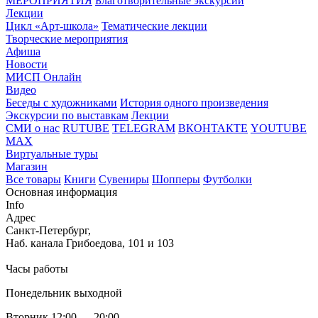
МЕРОПРИЯТИЯ
Благотворительные экскурсии
Лекции
Цикл «Арт-школа»
Тематические лекции
Творческие мероприятия
Афиша
Новости
МИСП Онлайн
Видео
Беседы с художниками
История одного произведения
Экскурсии по выставкам
Лекции
СМИ о нас
RUTUBE
TELEGRAM
ВКОНТАКТЕ
YOUTUBE
MAX
Виртуальные туры
Магазин
Все товары
Книги
Сувениры
Шопперы
Футболки
Основная информация
Info
Адрес
Санкт-Петербург,
Наб. канала Грибоедова, 101 и 103
Часы работы
Понедельник выходной
Вторник 12:00 — 20:00