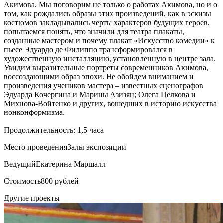
Акимова. Мы поговорим не только о работах Акимова, но и о
том, как рождались образы этих произведений, как в эскизы
костюмов закладывались черты характеров будущих героев,
попытаемся понять, что значили для театра плакаты,
созданные мастером и почему плакат «Искусство комедии» к
пьесе Эдуардо де Филиппо трансформировался в
художественную инсталляцию, установленную в центре зала.
Увидим выразительные портреты современников Акимова,
воссоздающими образ эпохи. Не обойдем вниманием и
произведения учеников мастера – известных сценографов
Эдуарда Кочергина и Марины Азизян; Олега Целкова и
Михнова-Войтенко и других, вошедших в историю искусства
нонконформизма.
Продолжительность: 1,5 часа
Место проведения
Залы экспозиции
Ведущий
Екатерина Маршалл
Стоимость
800 рублей
Другие проекты