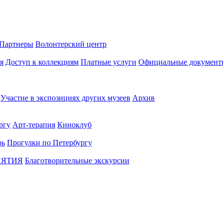
Партнеры
Волонтерский центр
я
Доступ к коллекциям
Платные услуги
Официальные документ
Участие в экспозициях других музеев
Архив
ргу
Арт-терапия
Киноклуб
рь
Прогулки по Петербургу
ИЯТИЯ
Благотворительные экскурсии