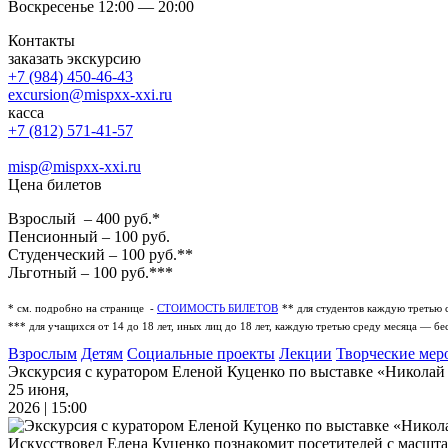
Воскресенье 12:00 — 20:00
Контакты
заказать экскурсию
+7 (984) 450-46-43
excursion@mispxx-xxi.ru
касса
+7 (812) 571-41-57
misp@mispxx-xxi.ru
Цена билетов
Взрослый – 400 руб.*
Пенсионный – 100 руб.
Студенческий – 100 руб.**
Льготный – 100 руб.***
* см. подробно на странице -
СТОИМОСТЬ БИЛЕТОВ
** для студентов каждую третью 
*** для учащихся от 14 до 18 лет, иных лиц до 18 лет, каждую третью среду месяца — бе
Взрослым
Детям
Социальные проекты
Лекции
Творческие мер
Экскурсия с куратором Еленой Куценко по выставке «Никола
25 июня,
2026 | 15:00
Искусствовед Елена Куценко познакомит посетителей с масшта