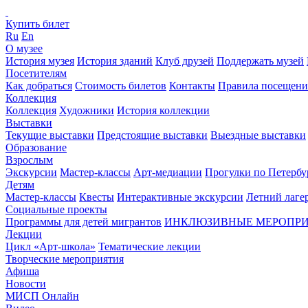
Купить билет
Ru
En
О музее
История музея
История зданий
Клуб друзей
Поддержать музей
Посетителям
Как добраться
Стоимость билетов
Контакты
Правила посещени
Коллекция
Коллекция
Художники
История коллекции
Выставки
Текущие выставки
Предстоящие выставки
Выездные выставки
Образование
Взрослым
Экскурсии
Мастер-классы
Арт-медиации
Прогулки по Петербу
Детям
Мастер-классы
Квесты
Интерактивные экскурсии
Летний лаге
Социальные проекты
Программы для детей мигрантов
ИНКЛЮЗИВНЫЕ МЕРОПР
Лекции
Цикл «Арт-школа»
Тематические лекции
Творческие мероприятия
Афиша
Новости
МИСП Онлайн