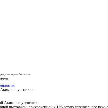
среду месяца — бесплатно
сплатно
оприятия
й Акимов и ученики»
бной выставкой, приуроченной к 125-летию легендарного режис