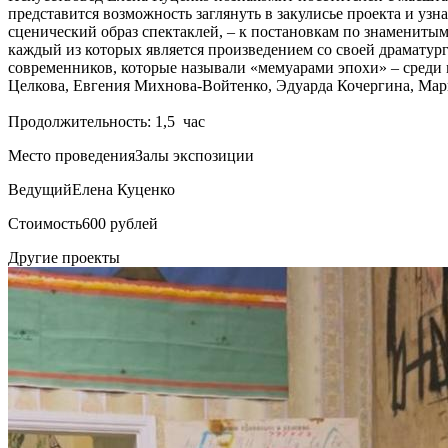
представится возможность заглянуть в закулисье проекта и уз
сценический образ спектаклей, – к постановкам по знаменит
каждый из которых является произведением со своей драматур
современников, которые называли «мемуарами эпохи» – среди
Целкова, Евгения Михнова-Войтенко, Эдуарда Кочергина, Мар
Продолжительность: 1,5 час
Место проведения
Залы экспозиции
Ведущий
Елена Куценко
Стоимость
600 рублей
Другие проекты