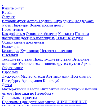
Купить билет
Ru
En
О музее
История музея
История зданий
Клуб друзей
Поддержать
музей
Партнеры
Волонтерский центр
Посетителям
Как добраться
Стоимость билетов
Контакты
Правила
посещения
Доступ к коллекциям
Платные услуги
Официальные документы
Коллекция
Коллекция
Художники
История коллекции
Выставки
Текущие выставки
Предстоящие выставки
Выездные
выставки
Участие в экспозициях других музеев
Архив
Образование
Взрослым
Экскурсии
Мастер-классы
Арт-медиации
Прогулки по
Петербургу
Арт-терапия
Киноклуб
Детям
Мастер-классы
Квесты
Интерактивные экскурсии
Летний
лагерь
Прогулки по Петербургу
Социальные проекты
Программы для детей мигрантов
ИНКЛЮЗИВНЫЕ