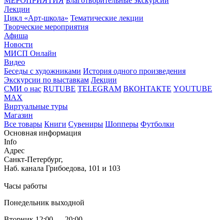
МЕРОПРИЯТИЯ
Благотворительные экскурсии
Лекции
Цикл «Арт-школа»
Тематические лекции
Творческие мероприятия
Афиша
Новости
МИСП Онлайн
Видео
Беседы с художниками
История одного произведения
Экскурсии по выставкам
Лекции
СМИ о нас
RUTUBE
TELEGRAM
ВКОНТАКТЕ
YOUTUBE
MAX
Виртуальные туры
Магазин
Все товары
Книги
Сувениры
Шопперы
Футболки
Основная информация
Info
Адрес
Санкт-Петербург,
Наб. канала Грибоедова, 101 и 103
Часы работы
Понедельник выходной
Вторник 12:00 — 20:00