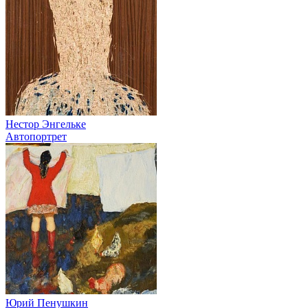
Нестор Энгельке
Автопортрет
Юрий Пенушкин