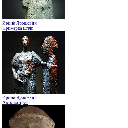
Ирина Ярошевич
Примерка шляп
Ирина Ярошевич
Автопортрет