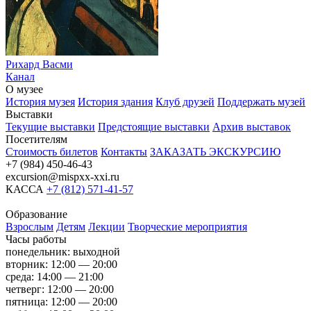
Рихард Васми
Канал
О музее
История музея
История здания
Клуб друзей
Поддержать музей
Выставки
Текущие выставки
Предстоящие выставки
Архив выставок
Посетителям
Стоимость билетов
Контакты
ЗАКАЗАТЬ ЭКСКУРСИЮ
+7 (984) 450-46-43
excursion@mispxx-xxi.ru
КАССА
+7 (812) 571-41-57
Образование
Взрослым
Детям
Лекции
Творческие мероприятия
Часы работы
понедельник: выходной
вторник: 12:00 — 20:00
среда: 14:00 — 21:00
четверг: 12:00 — 20:00
пятница: 12:00 — 20:00