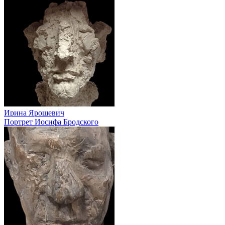
Ирина Ярошевич
Портрет Иосифа Бродского