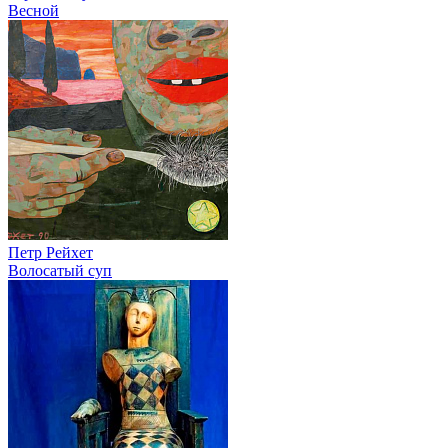
Весной
Петр Рейхет
Волосатый суп