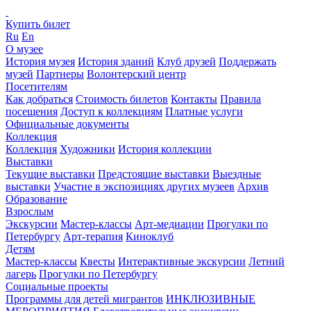
Купить билет
Ru
En
О музее
История музея
История зданий
Клуб друзей
Поддержать
музей
Партнеры
Волонтерский центр
Посетителям
Как добраться
Стоимость билетов
Контакты
Правила
посещения
Доступ к коллекциям
Платные услуги
Официальные документы
Коллекция
Коллекция
Художники
История коллекции
Выставки
Текущие выставки
Предстоящие выставки
Выездные
выставки
Участие в экспозициях других музеев
Архив
Образование
Взрослым
Экскурсии
Мастер-классы
Арт-медиации
Прогулки по
Петербургу
Арт-терапия
Киноклуб
Детям
Мастер-классы
Квесты
Интерактивные экскурсии
Летний
лагерь
Прогулки по Петербургу
Социальные проекты
Программы для детей мигрантов
ИНКЛЮЗИВНЫЕ