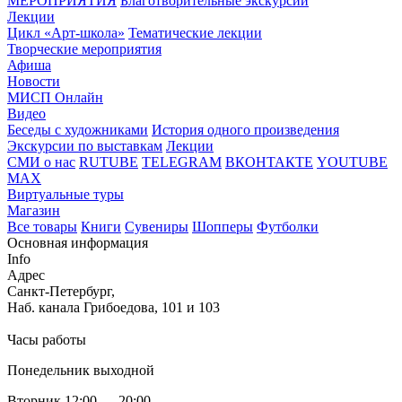
МЕРОПРИЯТИЯ
Благотворительные экскурсии
Лекции
Цикл «Арт-школа»
Тематические лекции
Творческие мероприятия
Афиша
Новости
МИСП Онлайн
Видео
Беседы с художниками
История одного произведения
Экскурсии по выставкам
Лекции
СМИ о нас
RUTUBE
TELEGRAM
ВКОНТАКТЕ
YOUTUBE
MAX
Виртуальные туры
Магазин
Все товары
Книги
Сувениры
Шопперы
Футболки
Основная информация
Info
Адрес
Санкт-Петербург,
Наб. канала Грибоедова, 101 и 103
Часы работы
Понедельник выходной
Вторник 12:00 — 20:00