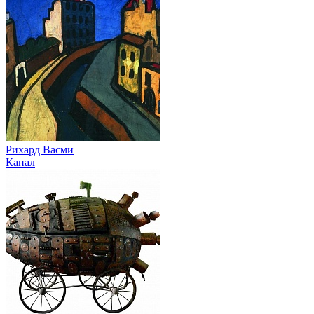
Рихард Васми
Канал