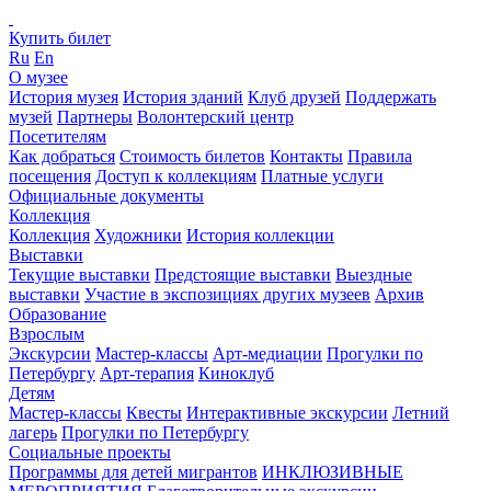
Купить билет
Ru
En
О музее
История музея
История зданий
Клуб друзей
Поддержать
музей
Партнеры
Волонтерский центр
Посетителям
Как добраться
Стоимость билетов
Контакты
Правила
посещения
Доступ к коллекциям
Платные услуги
Официальные документы
Коллекция
Коллекция
Художники
История коллекции
Выставки
Текущие выставки
Предстоящие выставки
Выездные
выставки
Участие в экспозициях других музеев
Архив
Образование
Взрослым
Экскурсии
Мастер-классы
Арт-медиации
Прогулки по
Петербургу
Арт-терапия
Киноклуб
Детям
Мастер-классы
Квесты
Интерактивные экскурсии
Летний
лагерь
Прогулки по Петербургу
Социальные проекты
Программы для детей мигрантов
ИНКЛЮЗИВНЫЕ