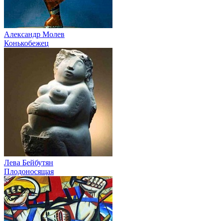
Александр Молев
Конькобежец
Лева Бейбутян
Плодоносящая