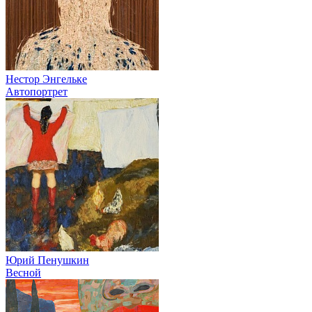
Нестор Энгельке
Автопортрет
Юрий Пенушкин
Весной