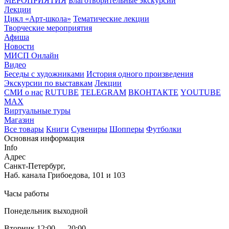
МЕРОПРИЯТИЯ
Благотворительные экскурсии
Лекции
Цикл «Арт-школа»
Тематические лекции
Творческие мероприятия
Афиша
Новости
МИСП Онлайн
Видео
Беседы с художниками
История одного произведения
Экскурсии по выставкам
Лекции
СМИ о нас
RUTUBE
TELEGRAM
ВКОНТАКТЕ
YOUTUBE
MAX
Виртуальные туры
Магазин
Все товары
Книги
Сувениры
Шопперы
Футболки
Основная информация
Info
Адрес
Санкт-Петербург,
Наб. канала Грибоедова, 101 и 103
Часы работы
Понедельник выходной
Вторник 12:00 — 20:00