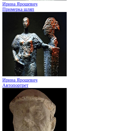
Ирина Ярошевич
Примерка шляп
Ирина Ярошевич
Автопортрет