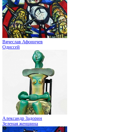
Вячеслав Афоничев
Одиссей
Александр Задорин
Зеленая женщина