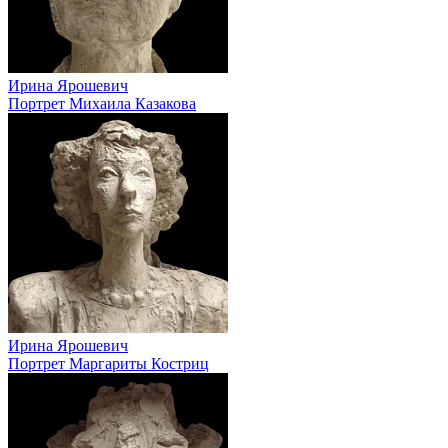
Ирина Ярошевич
Портрет Михаила Казакова
Ирина Ярошевич
Портрет Маргариты Костриц