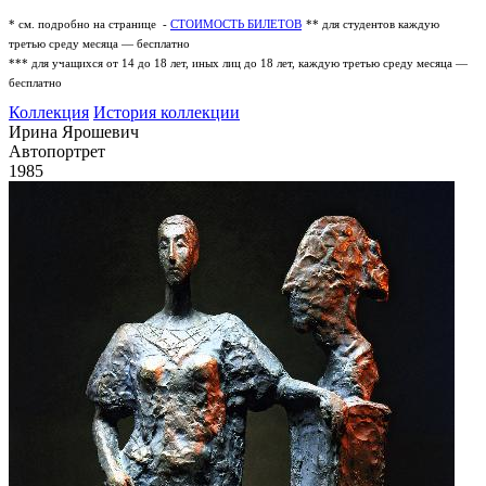
* см. подробно на странице -
СТОИМОСТЬ БИЛЕТОВ
** для студентов каждую
третью среду месяца — бесплатно
*** для учащихся от 14 до 18 лет, иных лиц до 18 лет, каждую третью среду месяца —
бесплатно
Коллекция
История коллекции
Ирина Ярошевич
Автопортрет
1985