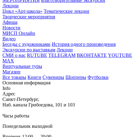
МЕРОПРИЯТИЯ
Благотворительные экскурсии
Лекции
Цикл «Арт-школа»
Тематические лекции
Творческие мероприятия
Афиша
Новости
МИСП Онлайн
Видео
Беседы с художниками
История одного произведения
Экскурсии по выставкам
Лекции
СМИ о нас
RUTUBE
TELEGRAM
ВКОНТАКТЕ
YOUTUBE
MAX
Виртуальные туры
Магазин
Все товары
Книги
Сувениры
Шопперы
Футболки
Основная информация
Info
Адрес
Санкт-Петербург,
Наб. канала Грибоедова, 101 и 103
Часы работы
Понедельник выходной
Вторник 12:00 — 20:00