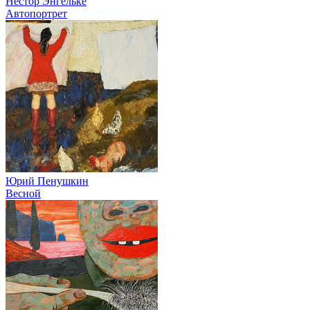
Нестор Энгельке
Автопортрет
Юрий Пенушкин
Весной