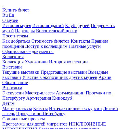
Купить билет
Ru
En
О музее
История музея
История зданий
Клуб друзей
Поддержать
музей
Партнеры
Волонтерский центр
Посетителям
Как добраться
Стоимость билетов
Контакты
Правила
посещения
Доступ к коллекциям
Платные услуги
Официальные документы
Коллекция
Коллекция
Художники
История коллекции
Выставки
Текущие выставки
Предстоящие выставки
Выездные
выставки
Участие в экспозициях других музеев
Архив
Образование
Взрослым
Экскурсии
Мастер-классы
Арт-медиации
Прогулки по
Петербургу
Арт-терапия
Киноклуб
Детям
Мастер-классы
Квесты
Интерактивные экскурсии
Летний
лагерь
Прогулки по Петербургу
Социальные проекты
Программы для детей мигрантов
ИНКЛЮЗИВНЫЕ