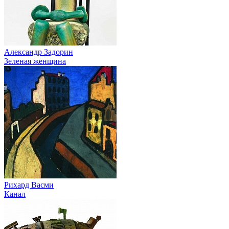
Александр Задорин
Зеленая женщина
Рихард Васми
Канал