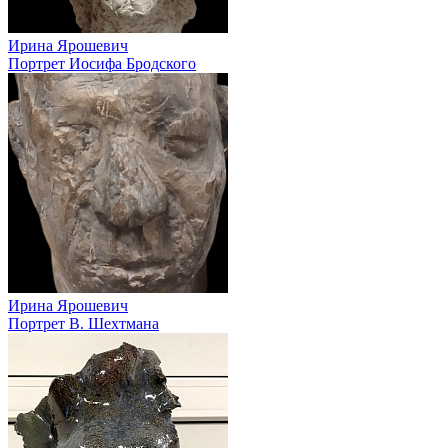
Ирина Ярошевич
Портрет Иосифа Бродского
Ирина Ярошевич
Портрет В. Шехтмана