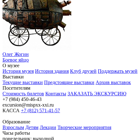
Олег Жогин
Боевое яйцо
О музее
История музея
История здания
Клуб друзей
Поддержать музей
Выставки
Текущие выставки
Предстоящие выставки
Архив выставок
Посетителям
Стоимость билетов
Контакты
ЗАКАЗАТЬ ЭКСКУРСИЮ
+7 (984) 450-46-43
excursion@mispxx-xxi.ru
КАССА
+7 (812) 571-41-57
Образование
Взрослым
Детям
Лекции
Творческие мероприятия
Часы работы
понедельник: выходной