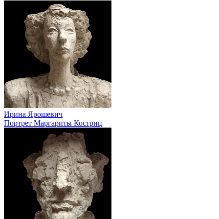
Ирина Ярошевич
Портрет Маргариты Костриц