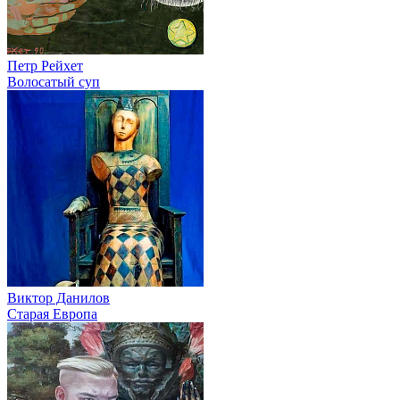
Петр Рейхет
Волосатый суп
Виктор Данилов
Старая Европа