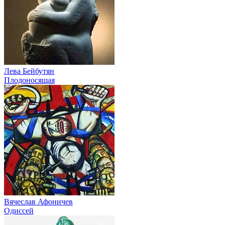
Лева Бейбутян
Плодоносящая
Вячеслав Афоничев
Одиссей