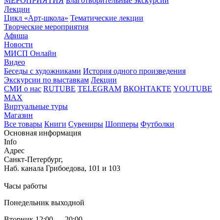
МЕРОПРИЯТИЯ
Благотворительные экскурсии
Лекции
Цикл «Арт-школа»
Тематические лекции
Творческие мероприятия
Афиша
Новости
МИСП Онлайн
Видео
Беседы с художниками
История одного произведения
Экскурсии по выставкам
Лекции
СМИ о нас
RUTUBE
TELEGRAM
ВКОНТАКТЕ
YOUTUBE
MAX
Виртуальные туры
Магазин
Все товары
Книги
Сувениры
Шопперы
Футболки
Основная информация
Info
Адрес
Санкт-Петербург,
Наб. канала Грибоедова, 101 и 103
Часы работы
Понедельник выходной
Вторник 12:00 — 20:00