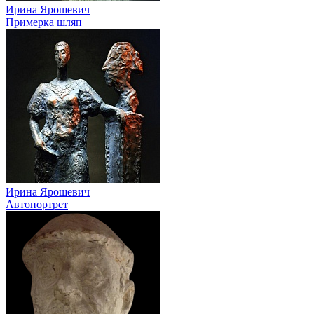
Ирина Ярошевич
Примерка шляп
Ирина Ярошевич
Автопортрет