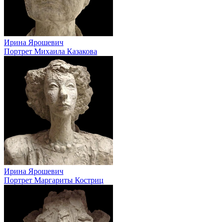
Ирина Ярошевич
Портрет Михаила Казакова
Ирина Ярошевич
Портрет Маргариты Костриц