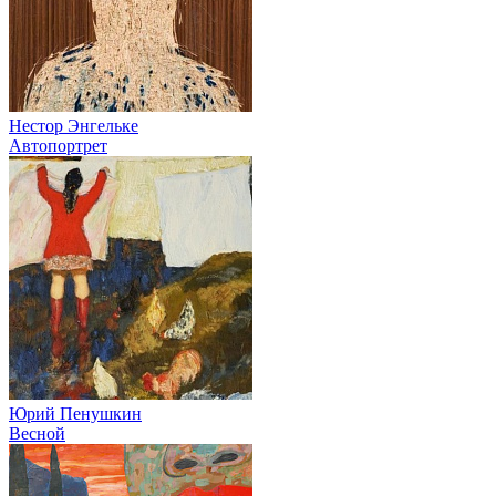
Нестор Энгельке
Автопортрет
Юрий Пенушкин
Весной