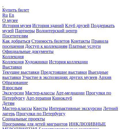
Купить билет
Ru
En
О музее
История музея
История зданий
Клуб друзей
Поддержать
музей
Партнеры
Волонтерский центр
Посетителям
Как добраться
Стоимость билетов
Контакты
Правила
посещения
Доступ к коллекциям
Платные услуги
Официальные документы
Коллекция
Коллекция
Художники
История коллекции
Выставки
Текущие выставки
Предстоящие выставки
Выездные
выставки
Участие в экспозициях других музеев
Архив
Образование
Взрослым
Экскурсии
Мастер-классы
Арт-медиации
Прогулки по
Петербургу
Арт-терапия
Киноклуб
Детям
Мастер-классы
Квесты
Интерактивные экскурсии
Летний
лагерь
Прогулки по Петербургу
Социальные проекты
Программы для детей мигрантов
ИНКЛЮЗИВНЫЕ