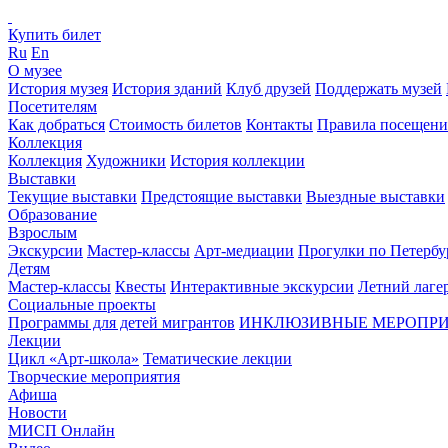
Купить билет
Ru
En
О музее
История музея
История зданий
Клуб друзей
Поддержать музей
Посетителям
Как добраться
Стоимость билетов
Контакты
Правила посещени
Коллекция
Коллекция
Художники
История коллекции
Выставки
Текущие выставки
Предстоящие выставки
Выездные выставки
Образование
Взрослым
Экскурсии
Мастер-классы
Арт-медиации
Прогулки по Петербу
Детям
Мастер-классы
Квесты
Интерактивные экскурсии
Летний лаге
Социальные проекты
Программы для детей мигрантов
ИНКЛЮЗИВНЫЕ МЕРОПР
Лекции
Цикл «Арт-школа»
Тематические лекции
Творческие мероприятия
Афиша
Новости
МИСП Онлайн