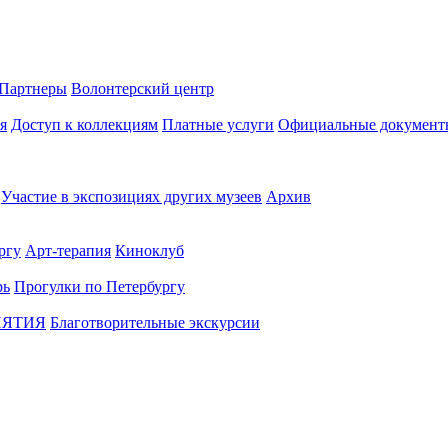
Партнеры
Волонтерский центр
я
Доступ к коллекциям
Платные услуги
Официальные документ
Участие в экспозициях других музеев
Архив
ргу
Арт-терапия
Киноклуб
рь
Прогулки по Петербургу
ИЯТИЯ
Благотворительные экскурсии