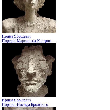
Ирина Ярошевич
Портрет Маргариты Костриц
Ирина Ярошевич
Портрет Иосифа Бродского