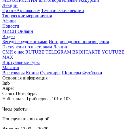
МЕРОПРИЯТИЯ
Благотворительные экскурсии
Лекции
Цикл «Арт-школа»
Тематические лекции
Творческие мероприятия
Афиша
Новости
МИСП Онлайн
Видео
Беседы с художниками
История одного произведения
Экскурсии по выставкам
Лекции
СМИ о нас
RUTUBE
TELEGRAM
ВКОНТАКТЕ
YOUTUBE
MAX
Виртуальные туры
Магазин
Все товары
Книги
Сувениры
Шопперы
Футболки
Основная информация
Info
Адрес
Санкт-Петербург,
Наб. канала Грибоедова, 101 и 103
Часы работы
Понедельник выходной
Вторник 12:00 — 20:00