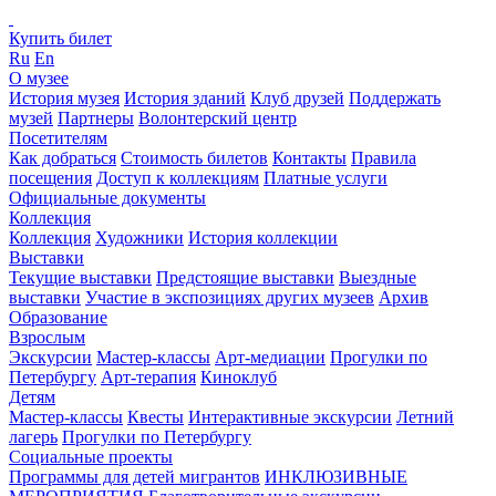
Купить билет
Ru
En
О музее
История музея
История зданий
Клуб друзей
Поддержать
музей
Партнеры
Волонтерский центр
Посетителям
Как добраться
Стоимость билетов
Контакты
Правила
посещения
Доступ к коллекциям
Платные услуги
Официальные документы
Коллекция
Коллекция
Художники
История коллекции
Выставки
Текущие выставки
Предстоящие выставки
Выездные
выставки
Участие в экспозициях других музеев
Архив
Образование
Взрослым
Экскурсии
Мастер-классы
Арт-медиации
Прогулки по
Петербургу
Арт-терапия
Киноклуб
Детям
Мастер-классы
Квесты
Интерактивные экскурсии
Летний
лагерь
Прогулки по Петербургу
Социальные проекты
Программы для детей мигрантов
ИНКЛЮЗИВНЫЕ