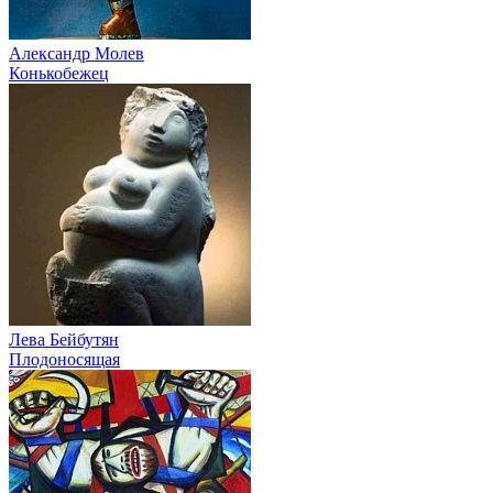
Александр Молев
Конькобежец
Лева Бейбутян
Плодоносящая