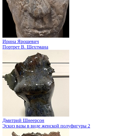
Ирина Ярошевич
Портрет В. Шехтмана
Дмитрий Шнеерсон
Эскиз вазы в виде женской полуфигуры 2