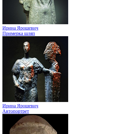
Ирина Ярошевич
Примерка шляп
Ирина Ярошевич
Автопортрет