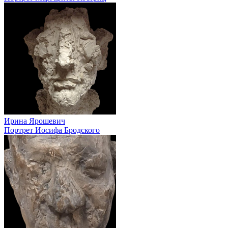
Ирина Ярошевич
Портрет Иосифа Бродского