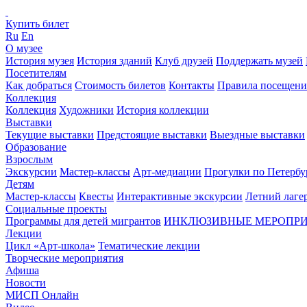
Купить билет
Ru
En
О музее
История музея
История зданий
Клуб друзей
Поддержать музей
Посетителям
Как добраться
Стоимость билетов
Контакты
Правила посещени
Коллекция
Коллекция
Художники
История коллекции
Выставки
Текущие выставки
Предстоящие выставки
Выездные выставки
Образование
Взрослым
Экскурсии
Мастер-классы
Арт-медиации
Прогулки по Петербу
Детям
Мастер-классы
Квесты
Интерактивные экскурсии
Летний лаге
Социальные проекты
Программы для детей мигрантов
ИНКЛЮЗИВНЫЕ МЕРОПР
Лекции
Цикл «Арт-школа»
Тематические лекции
Творческие мероприятия
Афиша
Новости
МИСП Онлайн