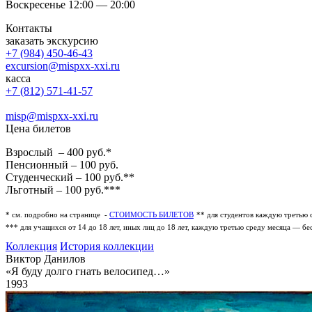
Воскресенье 12:00 — 20:00
Контакты
заказать экскурсию
+7 (984) 450-46-43
excursion@mispxx-xxi.ru
касса
+7 (812) 571-41-57
misp@mispxx-xxi.ru
Цена билетов
Взрослый – 400 руб.*
Пенсионный – 100 руб.
Студенческий – 100 руб.**
Льготный – 100 руб.***
* см. подробно на странице -
СТОИМОСТЬ БИЛЕТОВ
** для студентов каждую третью 
*** для учащихся от 14 до 18 лет, иных лиц до 18 лет, каждую третью среду месяца — бе
Коллекция
История коллекции
Виктор Данилов
«Я буду долго гнать велосипед…»
1993