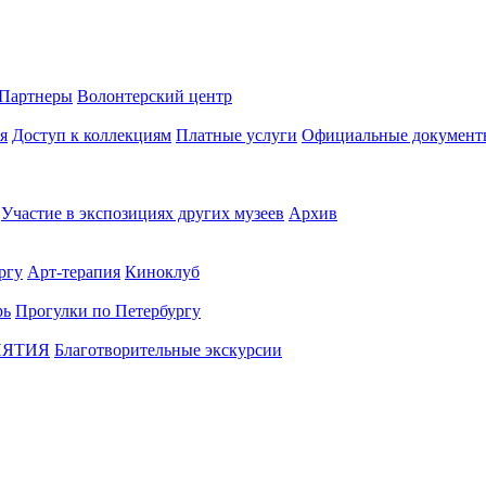
Партнеры
Волонтерский центр
я
Доступ к коллекциям
Платные услуги
Официальные документ
Участие в экспозициях других музеев
Архив
ргу
Арт-терапия
Киноклуб
рь
Прогулки по Петербургу
ИЯТИЯ
Благотворительные экскурсии