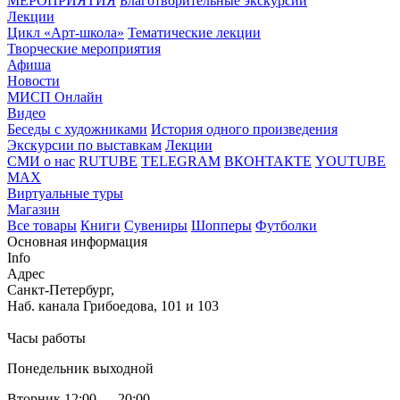
МЕРОПРИЯТИЯ
Благотворительные экскурсии
Лекции
Цикл «Арт-школа»
Тематические лекции
Творческие мероприятия
Афиша
Новости
МИСП Онлайн
Видео
Беседы с художниками
История одного произведения
Экскурсии по выставкам
Лекции
СМИ о нас
RUTUBE
TELEGRAM
ВКОНТАКТЕ
YOUTUBE
MAX
Виртуальные туры
Магазин
Все товары
Книги
Сувениры
Шопперы
Футболки
Основная информация
Info
Адрес
Санкт-Петербург,
Наб. канала Грибоедова, 101 и 103
Часы работы
Понедельник выходной
Вторник 12:00 — 20:00