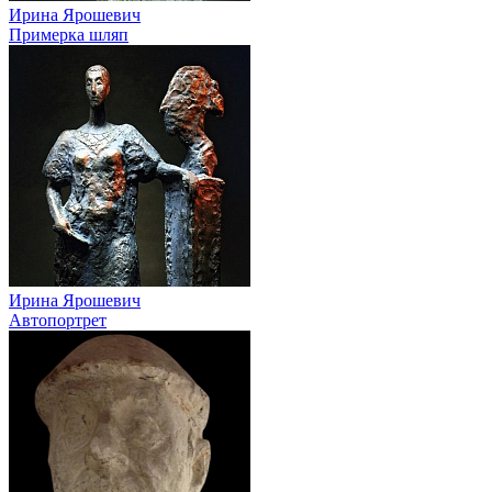
Ирина Ярошевич
Примерка шляп
Ирина Ярошевич
Автопортрет