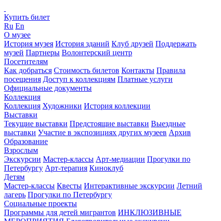
Купить билет
Ru
En
О музее
История музея
История зданий
Клуб друзей
Поддержать
музей
Партнеры
Волонтерский центр
Посетителям
Как добраться
Стоимость билетов
Контакты
Правила
посещения
Доступ к коллекциям
Платные услуги
Официальные документы
Коллекция
Коллекция
Художники
История коллекции
Выставки
Текущие выставки
Предстоящие выставки
Выездные
выставки
Участие в экспозициях других музеев
Архив
Образование
Взрослым
Экскурсии
Мастер-классы
Арт-медиации
Прогулки по
Петербургу
Арт-терапия
Киноклуб
Детям
Мастер-классы
Квесты
Интерактивные экскурсии
Летний
лагерь
Прогулки по Петербургу
Социальные проекты
Программы для детей мигрантов
ИНКЛЮЗИВНЫЕ