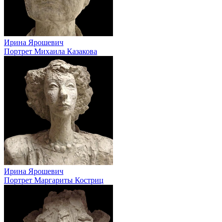
Ирина Ярошевич
Портрет Михаила Казакова
Ирина Ярошевич
Портрет Маргариты Костриц