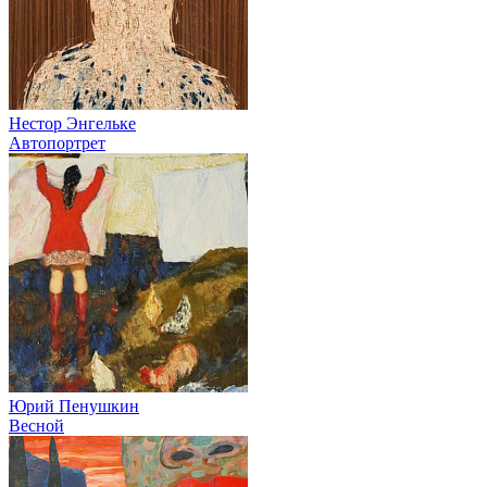
Нестор Энгельке
Автопортрет
Юрий Пенушкин
Весной