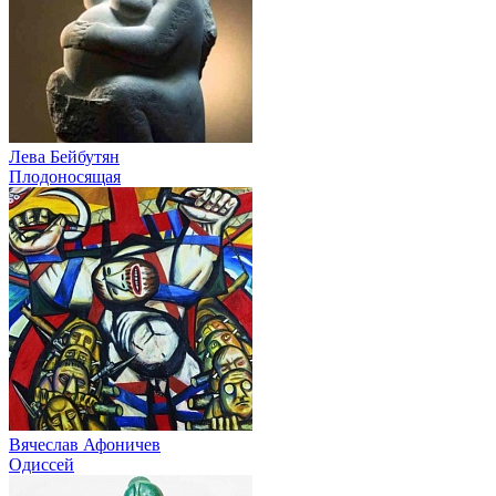
Лева Бейбутян
Плодоносящая
Вячеслав Афоничев
Одиссей