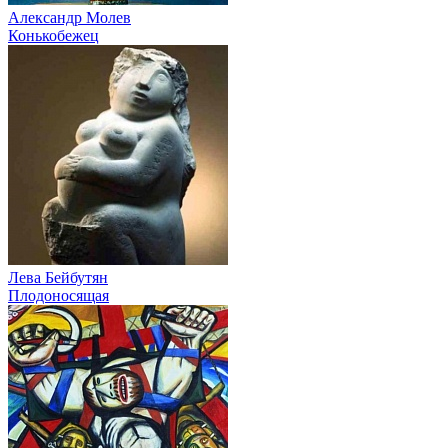
Александр Молев
Конькобежец
Лева Бейбутян
Плодоносящая