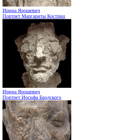
Ирина Ярошевич
Портрет Маргариты Костриц
Ирина Ярошевич
Портрет Иосифа Бродского