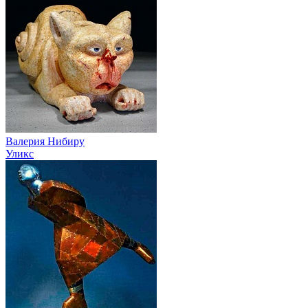
Валерия Нибиру
Уликс