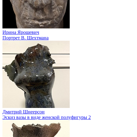
Ирина Ярошевич
Портрет В. Шехтмана
Дмитрий Шнеерсон
Эскиз вазы в виде женской полуфигуры 2