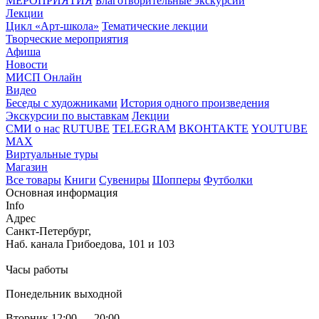
МЕРОПРИЯТИЯ
Благотворительные экскурсии
Лекции
Цикл «Арт-школа»
Тематические лекции
Творческие мероприятия
Афиша
Новости
МИСП Онлайн
Видео
Беседы с художниками
История одного произведения
Экскурсии по выставкам
Лекции
СМИ о нас
RUTUBE
TELEGRAM
ВКОНТАКТЕ
YOUTUBE
MAX
Виртуальные туры
Магазин
Все товары
Книги
Сувениры
Шопперы
Футболки
Основная информация
Info
Адрес
Санкт-Петербург,
Наб. канала Грибоедова, 101 и 103
Часы работы
Понедельник выходной
Вторник 12:00 — 20:00