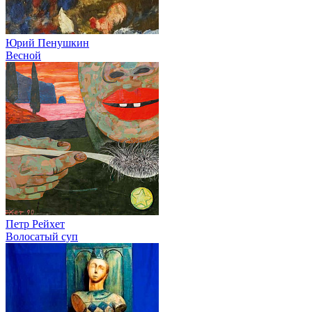
Юрий Пенушкин
Весной
Петр Рейхет
Волосатый суп