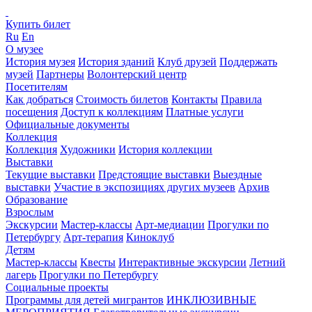
Купить билет
Ru
En
О музее
История музея
История зданий
Клуб друзей
Поддержать
музей
Партнеры
Волонтерский центр
Посетителям
Как добраться
Стоимость билетов
Контакты
Правила
посещения
Доступ к коллекциям
Платные услуги
Официальные документы
Коллекция
Коллекция
Художники
История коллекции
Выставки
Текущие выставки
Предстоящие выставки
Выездные
выставки
Участие в экспозициях других музеев
Архив
Образование
Взрослым
Экскурсии
Мастер-классы
Арт-медиации
Прогулки по
Петербургу
Арт-терапия
Киноклуб
Детям
Мастер-классы
Квесты
Интерактивные экскурсии
Летний
лагерь
Прогулки по Петербургу
Социальные проекты
Программы для детей мигрантов
ИНКЛЮЗИВНЫЕ