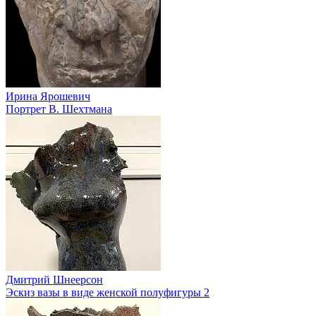
Ирина Ярошевич
Портрет В. Шехтмана
Дмитрий Шнеерсон
Эскиз вазы в виде женской полуфигуры 2