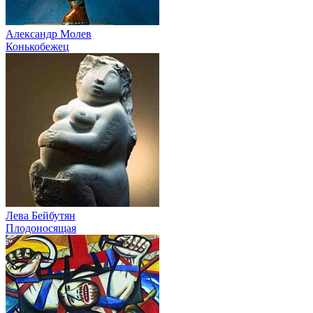
Александр Молев
Конькобежец
Лева Бейбутян
Плодоносящая