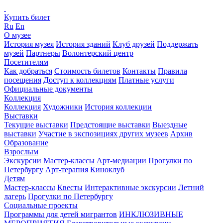
Купить билет
Ru
En
О музее
История музея
История зданий
Клуб друзей
Поддержать
музей
Партнеры
Волонтерский центр
Посетителям
Как добраться
Стоимость билетов
Контакты
Правила
посещения
Доступ к коллекциям
Платные услуги
Официальные документы
Коллекция
Коллекция
Художники
История коллекции
Выставки
Текущие выставки
Предстоящие выставки
Выездные
выставки
Участие в экспозициях других музеев
Архив
Образование
Взрослым
Экскурсии
Мастер-классы
Арт-медиации
Прогулки по
Петербургу
Арт-терапия
Киноклуб
Детям
Мастер-классы
Квесты
Интерактивные экскурсии
Летний
лагерь
Прогулки по Петербургу
Социальные проекты
Программы для детей мигрантов
ИНКЛЮЗИВНЫЕ