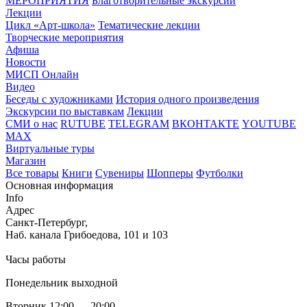
МЕРОПРИЯТИЯ
Благотворительные экскурсии
Лекции
Цикл «Арт-школа»
Тематические лекции
Творческие мероприятия
Афиша
Новости
МИСП Онлайн
Видео
Беседы с художниками
История одного произведения
Экскурсии по выставкам
Лекции
СМИ о нас
RUTUBE
TELEGRAM
ВКОНТАКТЕ
YOUTUBE
MAX
Виртуальные туры
Магазин
Все товары
Книги
Сувениры
Шопперы
Футболки
Основная информация
Info
Адрес
Санкт-Петербург,
Наб. канала Грибоедова, 101 и 103
Часы работы
Понедельник выходной
Вторник 12:00 — 20:00