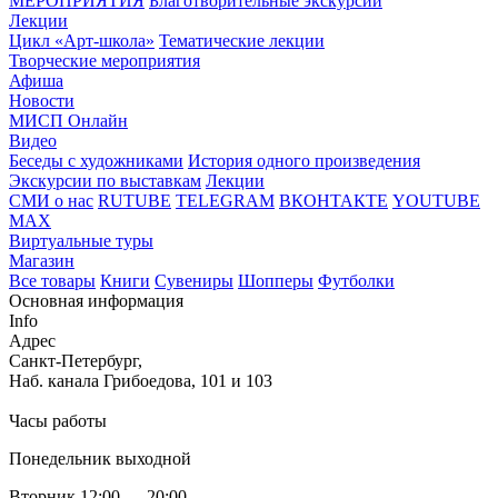
МЕРОПРИЯТИЯ
Благотворительные экскурсии
Лекции
Цикл «Арт-школа»
Тематические лекции
Творческие мероприятия
Афиша
Новости
МИСП Онлайн
Видео
Беседы с художниками
История одного произведения
Экскурсии по выставкам
Лекции
СМИ о нас
RUTUBE
TELEGRAM
ВКОНТАКТЕ
YOUTUBE
MAX
Виртуальные туры
Магазин
Все товары
Книги
Сувениры
Шопперы
Футболки
Основная информация
Info
Адрес
Санкт-Петербург,
Наб. канала Грибоедова, 101 и 103
Часы работы
Понедельник выходной
Вторник 12:00 — 20:00