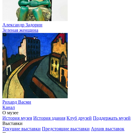
Александр Задорин
Зеленая женщина
Рихард Васми
Канал
О музее
История музея
История здания
Клуб друзей
Поддержать музей
Выставки
Текущие выставки
Предстоящие выставки
Архив выставок