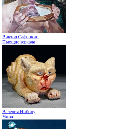
Виктор Сафонкин
Пьющие зеркала
Валерия Нибиру
Уликс