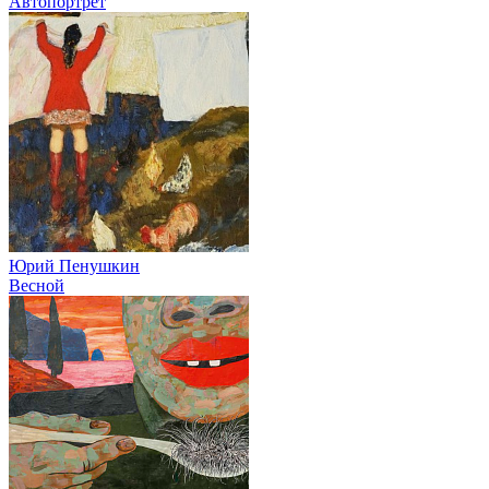
Автопортрет
Юрий Пенушкин
Весной