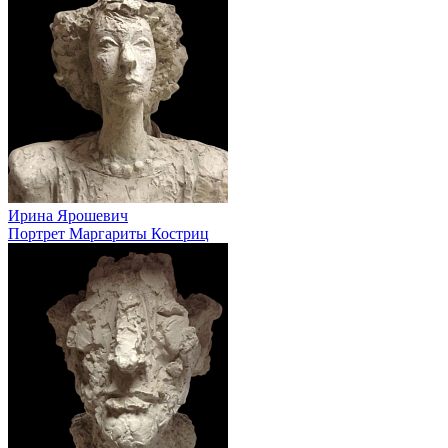
Ирина Ярошевич
Портрет Маргариты Костриц