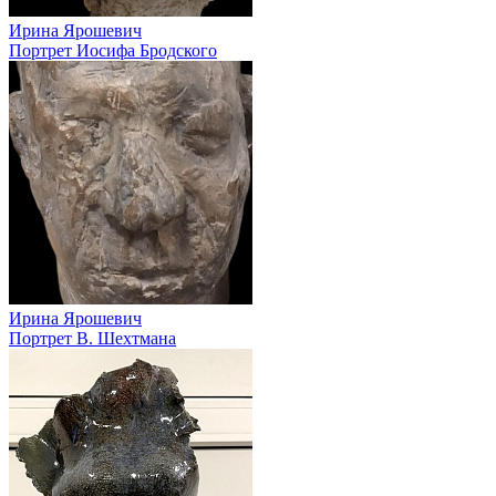
Ирина Ярошевич
Портрет Иосифа Бродского
Ирина Ярошевич
Портрет В. Шехтмана