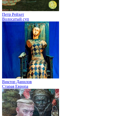
Петр Рейхет
Волосатый суп
Виктор Данилов
Старая Европа