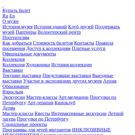
Купить билет
Ru
En
О музее
История музея
История зданий
Клуб друзей
Поддержать
музей
Партнеры
Волонтерский центр
Посетителям
Как добраться
Стоимость билетов
Контакты
Правила
посещения
Доступ к коллекциям
Платные услуги
Официальные документы
Коллекция
Коллекция
Художники
История коллекции
Выставки
Текущие выставки
Предстоящие выставки
Выездные
выставки
Участие в экспозициях других музеев
Архив
Образование
Взрослым
Экскурсии
Мастер-классы
Арт-медиации
Прогулки по
Петербургу
Арт-терапия
Киноклуб
Детям
Мастер-классы
Квесты
Интерактивные экскурсии
Летний
лагерь
Прогулки по Петербургу
Социальные проекты
Программы для детей мигрантов
ИНКЛЮЗИВНЫЕ