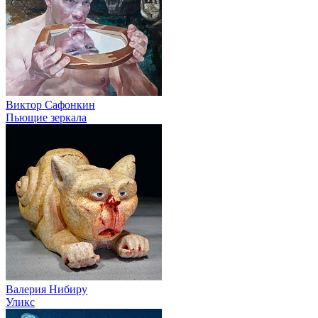
Виктор Сафонкин
Пьющие зеркала
Валерия Нибиру
Уликс