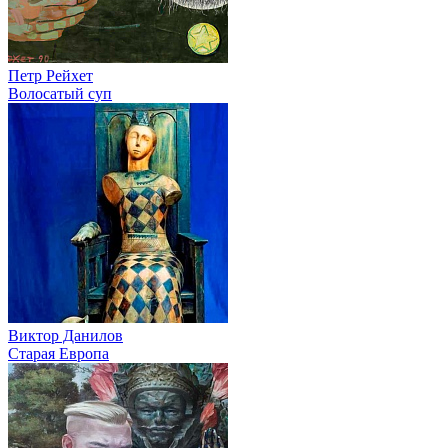
Петр Рейхет
Волосатый суп
Виктор Данилов
Старая Европа