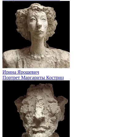
Ирина Ярошевич
Портрет Маргариты Костриц