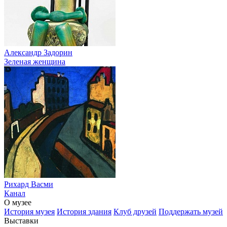
Александр Задорин
Зеленая женщина
Рихард Васми
Канал
О музее
История музея
История здания
Клуб друзей
Поддержать музей
Выставки