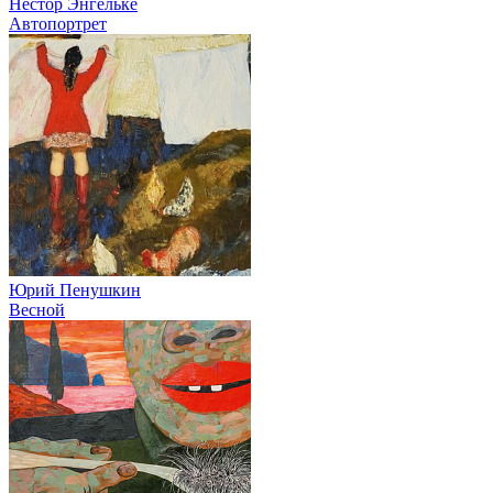
Нестор Энгельке
Автопортрет
Юрий Пенушкин
Весной