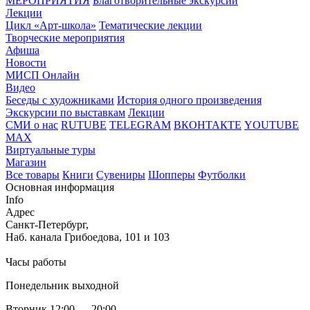
МЕРОПРИЯТИЯ
Благотворительные экскурсии
Лекции
Цикл «Арт-школа»
Тематические лекции
Творческие мероприятия
Афиша
Новости
МИСП Онлайн
Видео
Беседы с художниками
История одного произведения
Экскурсии по выставкам
Лекции
СМИ о нас
RUTUBE
TELEGRAM
ВКОНТАКТЕ
YOUTUBE
MAX
Виртуальные туры
Магазин
Все товары
Книги
Сувениры
Шопперы
Футболки
Основная информация
Info
Адрес
Санкт-Петербург,
Наб. канала Грибоедова, 101 и 103
Часы работы
Понедельник выходной
Вторник 12:00 — 20:00