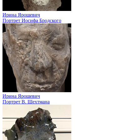
Ирина Ярошевич
Портрет Иосифа Бродского
Ирина Ярошевич
Портрет В. Шехтмана