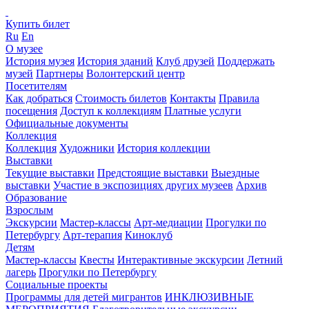
Купить билет
Ru
En
О музее
История музея
История зданий
Клуб друзей
Поддержать
музей
Партнеры
Волонтерский центр
Посетителям
Как добраться
Стоимость билетов
Контакты
Правила
посещения
Доступ к коллекциям
Платные услуги
Официальные документы
Коллекция
Коллекция
Художники
История коллекции
Выставки
Текущие выставки
Предстоящие выставки
Выездные
выставки
Участие в экспозициях других музеев
Архив
Образование
Взрослым
Экскурсии
Мастер-классы
Арт-медиации
Прогулки по
Петербургу
Арт-терапия
Киноклуб
Детям
Мастер-классы
Квесты
Интерактивные экскурсии
Летний
лагерь
Прогулки по Петербургу
Социальные проекты
Программы для детей мигрантов
ИНКЛЮЗИВНЫЕ