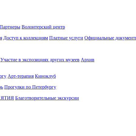
Партнеры
Волонтерский центр
я
Доступ к коллекциям
Платные услуги
Официальные документ
Участие в экспозициях других музеев
Архив
ргу
Арт-терапия
Киноклуб
рь
Прогулки по Петербургу
ИЯТИЯ
Благотворительные экскурсии