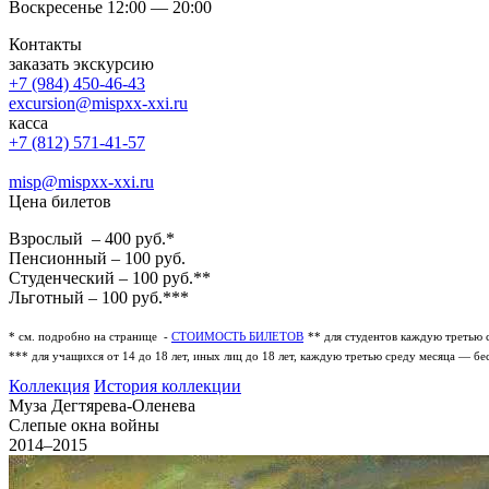
Воскресенье 12:00 — 20:00
Контакты
заказать экскурсию
+7 (984) 450-46-43
excursion@mispxx-xxi.ru
касса
+7 (812) 571-41-57
misp@mispxx-xxi.ru
Цена билетов
Взрослый – 400 руб.*
Пенсионный – 100 руб.
Студенческий – 100 руб.**
Льготный – 100 руб.***
* см. подробно на странице -
СТОИМОСТЬ БИЛЕТОВ
** для студентов каждую третью 
*** для учащихся от 14 до 18 лет, иных лиц до 18 лет, каждую третью среду месяца — бе
Коллекция
История коллекции
Муза Дегтярева-Оленева
Слепые окна войны
2014–2015