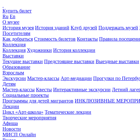
Купить билет
Ru
En
О музее
История музея
История зданий
Клуб друзей
Поддержать музей
Посетителям
Как добраться
Стоимость билетов
Контакты
Правила посещени
Коллекция
Коллекция
Художники
История коллекции
Выставки
Текущие выставки
Предстоящие выставки
Выездные выставки
Образование
Взрослым
Экскурсии
Мастер-классы
Арт-медиации
Прогулки по Петербу
Детям
Мастер-классы
Квесты
Интерактивные экскурсии
Летний лаге
Социальные проекты
Программы для детей мигрантов
ИНКЛЮЗИВНЫЕ МЕРОПР
Лекции
Цикл «Арт-школа»
Тематические лекции
Творческие мероприятия
Афиша
Новости
МИСП Онлайн