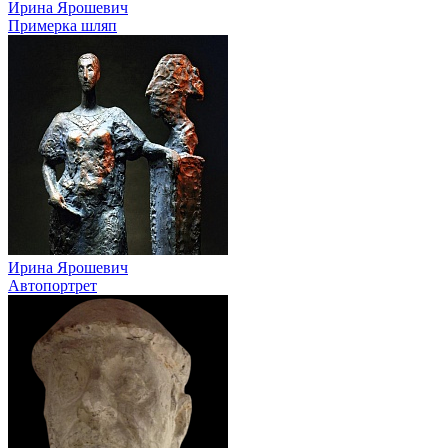
Ирина Ярошевич
Примерка шляп
Ирина Ярошевич
Автопортрет