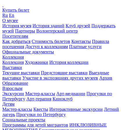
Купить билет
Ru
En
О музее
История музея
История зданий
Клуб друзей
Поддержать
музей
Партнеры
Волонтерский центр
Посетителям
Как добраться
Стоимость билетов
Контакты
Правила
посещения
Доступ к коллекциям
Платные услуги
Официальные документы
Коллекция
Коллекция
Художники
История коллекции
Выставки
Текущие выставки
Предстоящие выставки
Выездные
выставки
Участие в экспозициях других музеев
Архив
Образование
Взрослым
Экскурсии
Мастер-классы
Арт-медиации
Прогулки по
Петербургу
Арт-терапия
Киноклуб
Детям
Мастер-классы
Квесты
Интерактивные экскурсии
Летний
лагерь
Прогулки по Петербургу
Социальные проекты
Программы для детей мигрантов
ИНКЛЮЗИВНЫЕ