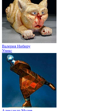
Валерия Нибиру
Уликс
Александр Молев