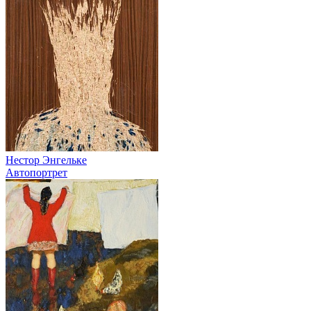
Нестор Энгельке
Автопортрет