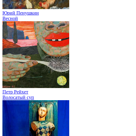
Юрий Пенушкин
Весной
Петр Рейхет
Волосатый суп