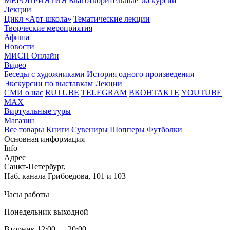
МЕРОПРИЯТИЯ
Благотворительные экскурсии
Лекции
Цикл «Арт-школа»
Тематические лекции
Творческие мероприятия
Афиша
Новости
МИСП Онлайн
Видео
Беседы с художниками
История одного произведения
Экскурсии по выставкам
Лекции
СМИ о нас
RUTUBE
TELEGRAM
ВКОНТАКТЕ
YOUTUBE
MAX
Виртуальные туры
Магазин
Все товары
Книги
Сувениры
Шопперы
Футболки
Основная информация
Info
Адрес
Санкт-Петербург,
Наб. канала Грибоедова, 101 и 103
Часы работы
Понедельник выходной
Вторник 12:00 — 20:00