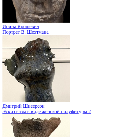
Ирина Ярошевич
Портрет В. Шехтмана
Дмитрий Шнеерсон
Эскиз вазы в виде женской полуфигуры 2