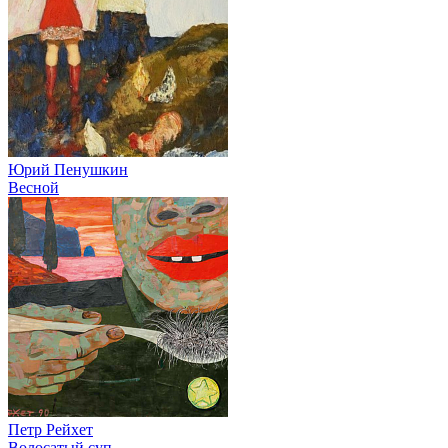
Юрий Пенушкин
Весной
Петр Рейхет
Волосатый суп