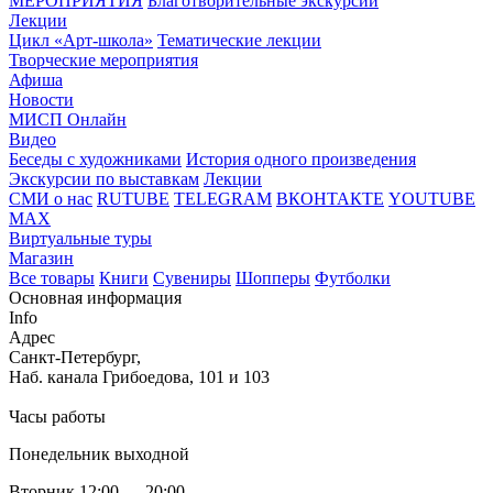
МЕРОПРИЯТИЯ
Благотворительные экскурсии
Лекции
Цикл «Арт-школа»
Тематические лекции
Творческие мероприятия
Афиша
Новости
МИСП Онлайн
Видео
Беседы с художниками
История одного произведения
Экскурсии по выставкам
Лекции
СМИ о нас
RUTUBE
TELEGRAM
ВКОНТАКТЕ
YOUTUBE
MAX
Виртуальные туры
Магазин
Все товары
Книги
Сувениры
Шопперы
Футболки
Основная информация
Info
Адрес
Санкт-Петербург,
Наб. канала Грибоедова, 101 и 103
Часы работы
Понедельник выходной
Вторник 12:00 — 20:00