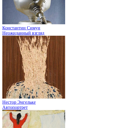
Константин Симун
Неожиданный взгляд
Нестор Энгельке
Автопортрет