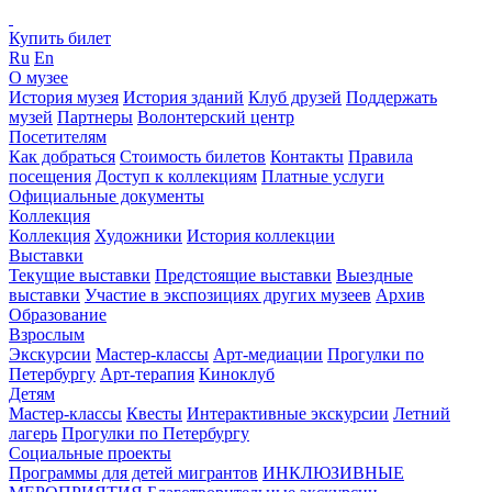
Купить билет
Ru
En
О музее
История музея
История зданий
Клуб друзей
Поддержать
музей
Партнеры
Волонтерский центр
Посетителям
Как добраться
Стоимость билетов
Контакты
Правила
посещения
Доступ к коллекциям
Платные услуги
Официальные документы
Коллекция
Коллекция
Художники
История коллекции
Выставки
Текущие выставки
Предстоящие выставки
Выездные
выставки
Участие в экспозициях других музеев
Архив
Образование
Взрослым
Экскурсии
Мастер-классы
Арт-медиации
Прогулки по
Петербургу
Арт-терапия
Киноклуб
Детям
Мастер-классы
Квесты
Интерактивные экскурсии
Летний
лагерь
Прогулки по Петербургу
Социальные проекты
Программы для детей мигрантов
ИНКЛЮЗИВНЫЕ