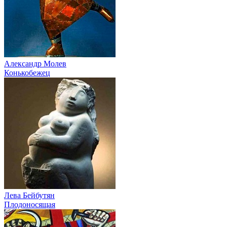
Александр Молев
Конькобежец
Лева Бейбутян
Плодоносящая