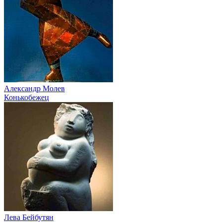
Александр Молев
Конькобежец
Лева Бейбутян