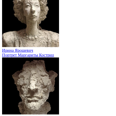
Ирина Ярошевич
Портрет Маргариты Костриц