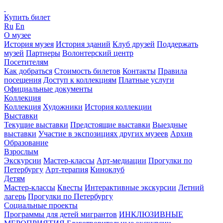
Купить билет
Ru
En
О музее
История музея
История зданий
Клуб друзей
Поддержать
музей
Партнеры
Волонтерский центр
Посетителям
Как добраться
Стоимость билетов
Контакты
Правила
посещения
Доступ к коллекциям
Платные услуги
Официальные документы
Коллекция
Коллекция
Художники
История коллекции
Выставки
Текущие выставки
Предстоящие выставки
Выездные
выставки
Участие в экспозициях других музеев
Архив
Образование
Взрослым
Экскурсии
Мастер-классы
Арт-медиации
Прогулки по
Петербургу
Арт-терапия
Киноклуб
Детям
Мастер-классы
Квесты
Интерактивные экскурсии
Летний
лагерь
Прогулки по Петербургу
Социальные проекты
Программы для детей мигрантов
ИНКЛЮЗИВНЫЕ