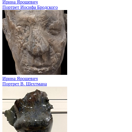
Ирина Ярошевич
Портрет Иосифа Бродского
Ирина Ярошевич
Портрет В. Шехтмана