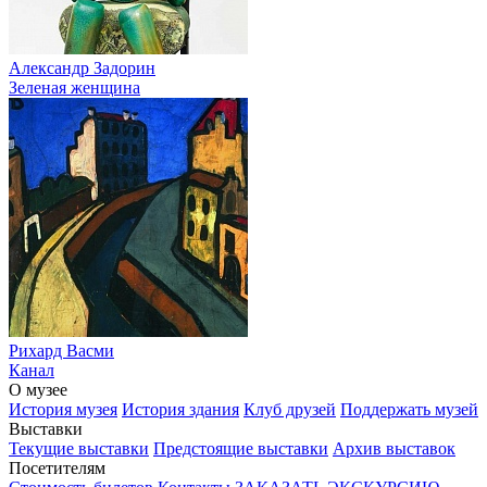
Александр Задорин
Зеленая женщина
Рихард Васми
Канал
О музее
История музея
История здания
Клуб друзей
Поддержать музей
Выставки
Текущие выставки
Предстоящие выставки
Архив выставок
Посетителям