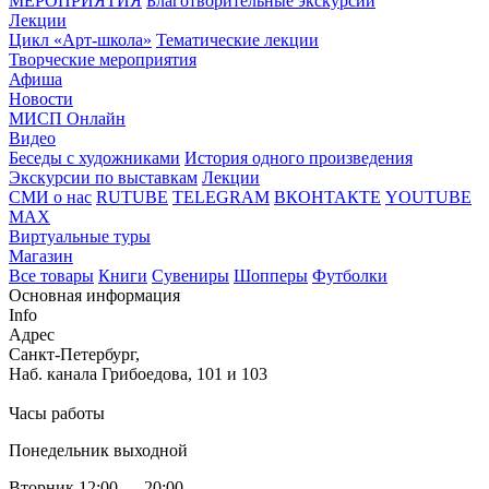
МЕРОПРИЯТИЯ
Благотворительные экскурсии
Лекции
Цикл «Арт-школа»
Тематические лекции
Творческие мероприятия
Афиша
Новости
МИСП Онлайн
Видео
Беседы с художниками
История одного произведения
Экскурсии по выставкам
Лекции
СМИ о нас
RUTUBE
TELEGRAM
ВКОНТАКТЕ
YOUTUBE
MAX
Виртуальные туры
Магазин
Все товары
Книги
Сувениры
Шопперы
Футболки
Основная информация
Info
Адрес
Санкт-Петербург,
Наб. канала Грибоедова, 101 и 103
Часы работы
Понедельник выходной
Вторник 12:00 — 20:00