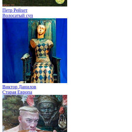
Петр Рейхет
Волосатый суп
Виктор Данилов
Старая Европа