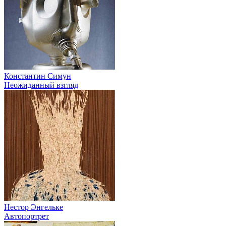
Константин Симун
Неожиданный взгляд
Нестор Энгельке
Автопортрет