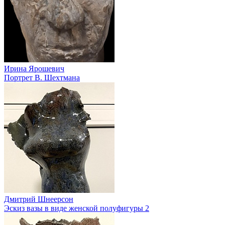
Ирина Ярошевич
Портрет В. Шехтмана
Дмитрий Шнеерсон
Эскиз вазы в виде женской полуфигуры 2