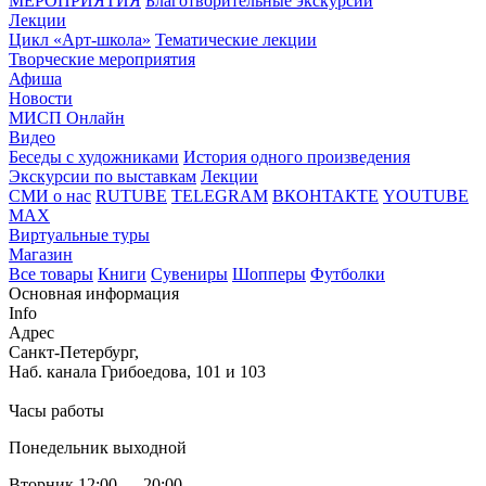
МЕРОПРИЯТИЯ
Благотворительные экскурсии
Лекции
Цикл «Арт-школа»
Тематические лекции
Творческие мероприятия
Афиша
Новости
МИСП Онлайн
Видео
Беседы с художниками
История одного произведения
Экскурсии по выставкам
Лекции
СМИ о нас
RUTUBE
TELEGRAM
ВКОНТАКТЕ
YOUTUBE
MAX
Виртуальные туры
Магазин
Все товары
Книги
Сувениры
Шопперы
Футболки
Основная информация
Info
Адрес
Санкт-Петербург,
Наб. канала Грибоедова, 101 и 103
Часы работы
Понедельник выходной
Вторник 12:00 — 20:00