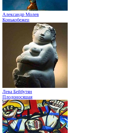
Александр Молев
Конькобежец
Лева Бейбутян
Плодоносящая