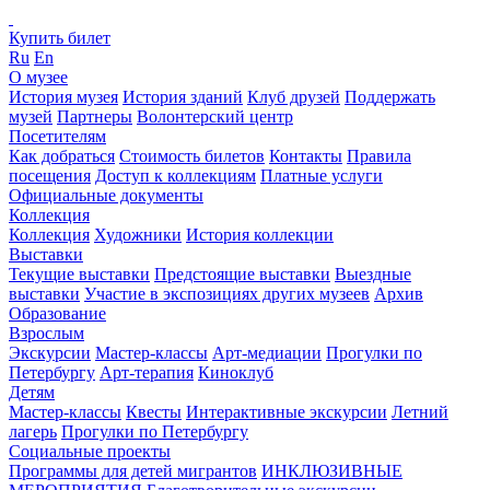
Купить билет
Ru
En
О музее
История музея
История зданий
Клуб друзей
Поддержать
музей
Партнеры
Волонтерский центр
Посетителям
Как добраться
Стоимость билетов
Контакты
Правила
посещения
Доступ к коллекциям
Платные услуги
Официальные документы
Коллекция
Коллекция
Художники
История коллекции
Выставки
Текущие выставки
Предстоящие выставки
Выездные
выставки
Участие в экспозициях других музеев
Архив
Образование
Взрослым
Экскурсии
Мастер-классы
Арт-медиации
Прогулки по
Петербургу
Арт-терапия
Киноклуб
Детям
Мастер-классы
Квесты
Интерактивные экскурсии
Летний
лагерь
Прогулки по Петербургу
Социальные проекты
Программы для детей мигрантов
ИНКЛЮЗИВНЫЕ