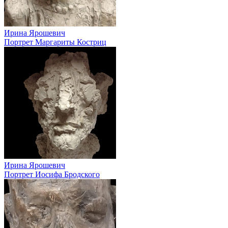
Ирина Ярошевич
Портрет Маргариты Костриц
Ирина Ярошевич
Портрет Иосифа Бродского