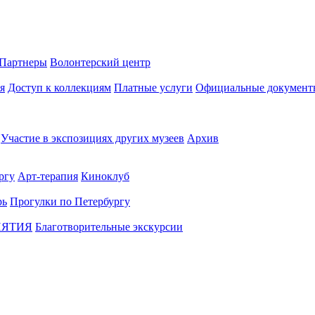
Партнеры
Волонтерский центр
я
Доступ к коллекциям
Платные услуги
Официальные документ
Участие в экспозициях других музеев
Архив
ргу
Арт-терапия
Киноклуб
рь
Прогулки по Петербургу
ИЯТИЯ
Благотворительные экскурсии