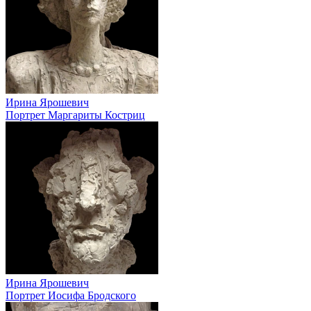
Ирина Ярошевич
Портрет Маргариты Костриц
Ирина Ярошевич
Портрет Иосифа Бродского