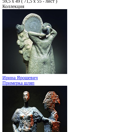
59,5 х 49 ( 71,5 х 55 - лист )
Коллекция
Ирина Ярошевич
Примерка шляп