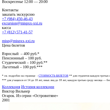
Воскресенье 12:00 — 20:00
Контакты
заказать экскурсию
+7 (984) 450-46-43
excursion@mispxx-xxi.ru
касса
+7 (812) 571-41-57
misp@mispxx-xxi.ru
Цена билетов
Взрослый – 400 руб.*
Пенсионный – 100 руб.
Студенческий – 100 руб.**
Льготный – 100 руб.***
* см. подробно на странице -
СТОИМОСТЬ БИЛЕТОВ
** для студентов каждую третью 
*** для учащихся от 14 до 18 лет, иных лиц до 18 лет, каждую третью среду месяца — бе
Коллекция
История коллекции
Виктор Вильнер
Огарок. Из серии «Островитяне»
2001