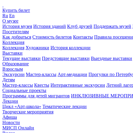
Купить билет
Ru
En
О музее
История музея
История зданий
Клуб друзей
Поддержать музей
Посетителям
Как добраться
Стоимость билетов
Контакты
Правила посещени
Коллекция
Коллекция
Художники
История коллекции
Выставки
Текущие выставки
Предстоящие выставки
Выездные выставки
Образование
Взрослым
Экскурсии
Мастер-классы
Арт-медиации
Прогулки по Петербу
Детям
Мастер-классы
Квесты
Интерактивные экскурсии
Летний лаге
Социальные проекты
Программы для детей мигрантов
ИНКЛЮЗИВНЫЕ МЕРОПР
Лекции
Цикл «Арт-школа»
Тематические лекции
Творческие мероприятия
Афиша
Новости
МИСП Онлайн