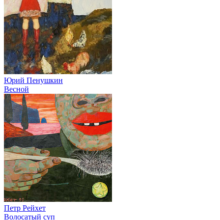
Юрий Пенушкин
Весной
Петр Рейхет
Волосатый суп