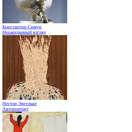
Константин Симун
Неожиданный взгляд
Нестор Энгельке
Автопортрет