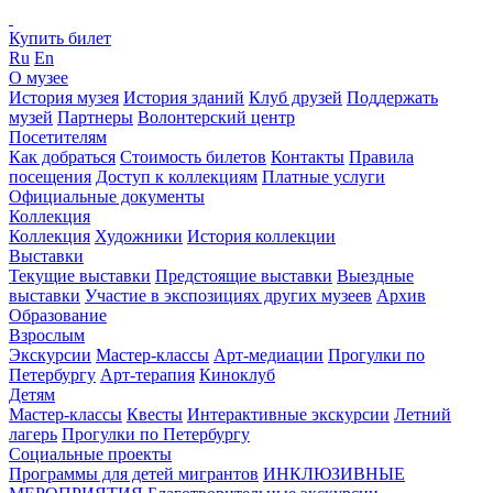
Купить билет
Ru
En
О музее
История музея
История зданий
Клуб друзей
Поддержать
музей
Партнеры
Волонтерский центр
Посетителям
Как добраться
Стоимость билетов
Контакты
Правила
посещения
Доступ к коллекциям
Платные услуги
Официальные документы
Коллекция
Коллекция
Художники
История коллекции
Выставки
Текущие выставки
Предстоящие выставки
Выездные
выставки
Участие в экспозициях других музеев
Архив
Образование
Взрослым
Экскурсии
Мастер-классы
Арт-медиации
Прогулки по
Петербургу
Арт-терапия
Киноклуб
Детям
Мастер-классы
Квесты
Интерактивные экскурсии
Летний
лагерь
Прогулки по Петербургу
Социальные проекты
Программы для детей мигрантов
ИНКЛЮЗИВНЫЕ