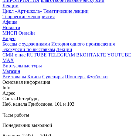
МЕРОПРИЯТИЯ
Благотворительные экскурсии
Лекции
Цикл «Арт-школа»
Тематические лекции
Творческие мероприятия
Афиша
Новости
МИСП Онлайн
Видео
Беседы с художниками
История одного произведения
Экскурсии по выставкам
Лекции
СМИ о нас
RUTUBE
TELEGRAM
ВКОНТАКТЕ
YOUTUBE
MAX
Виртуальные туры
Магазин
Все товары
Книги
Сувениры
Шопперы
Футболки
Основная информация
Info
Адрес
Санкт-Петербург,
Наб. канала Грибоедова, 101 и 103
Часы работы
Понедельник выходной
Вторник 12:00 — 20:00