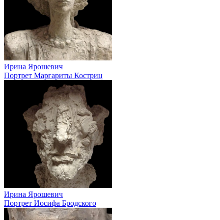
Ирина Ярошевич
Портрет Маргариты Костриц
Ирина Ярошевич
Портрет Иосифа Бродского