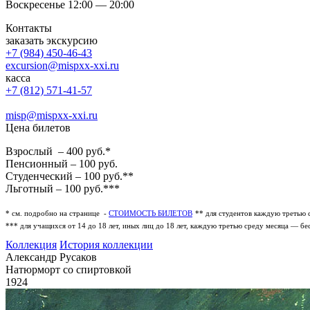
Воскресенье 12:00 — 20:00
Контакты
заказать экскурсию
+7 (984) 450-46-43
excursion@mispxx-xxi.ru
касса
+7 (812) 571-41-57
misp@mispxx-xxi.ru
Цена билетов
Взрослый – 400 руб.*
Пенсионный – 100 руб.
Студенческий – 100 руб.**
Льготный – 100 руб.***
* см. подробно на странице -
СТОИМОСТЬ БИЛЕТОВ
** для студентов каждую третью 
*** для учащихся от 14 до 18 лет, иных лиц до 18 лет, каждую третью среду месяца — бе
Коллекция
История коллекции
Александр Русаков
Натюрморт со спиртовкой
1924