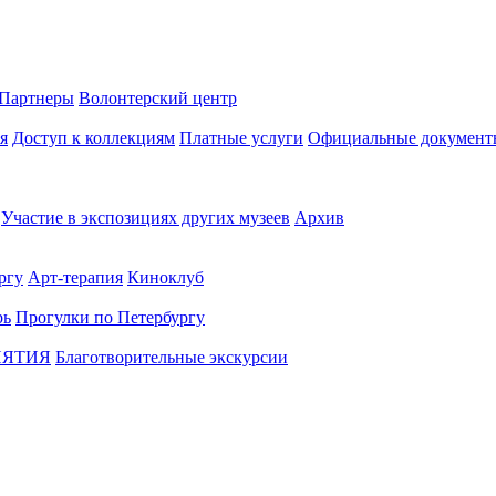
Партнеры
Волонтерский центр
я
Доступ к коллекциям
Платные услуги
Официальные документ
Участие в экспозициях других музеев
Архив
ргу
Арт-терапия
Киноклуб
рь
Прогулки по Петербургу
ИЯТИЯ
Благотворительные экскурсии