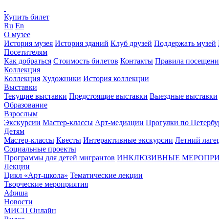
Купить билет
Ru
En
О музее
История музея
История зданий
Клуб друзей
Поддержать музей
Посетителям
Как добраться
Стоимость билетов
Контакты
Правила посещени
Коллекция
Коллекция
Художники
История коллекции
Выставки
Текущие выставки
Предстоящие выставки
Выездные выставки
Образование
Взрослым
Экскурсии
Мастер-классы
Арт-медиации
Прогулки по Петербу
Детям
Мастер-классы
Квесты
Интерактивные экскурсии
Летний лаге
Социальные проекты
Программы для детей мигрантов
ИНКЛЮЗИВНЫЕ МЕРОПР
Лекции
Цикл «Арт-школа»
Тематические лекции
Творческие мероприятия
Афиша
Новости
МИСП Онлайн