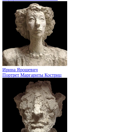
Ирина Ярошевич
Портрет Маргариты Костриц