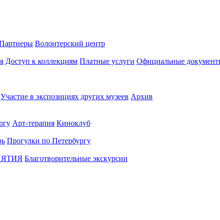
Партнеры
Волонтерский центр
я
Доступ к коллекциям
Платные услуги
Официальные документ
Участие в экспозициях других музеев
Архив
ргу
Арт-терапия
Киноклуб
рь
Прогулки по Петербургу
ИЯТИЯ
Благотворительные экскурсии