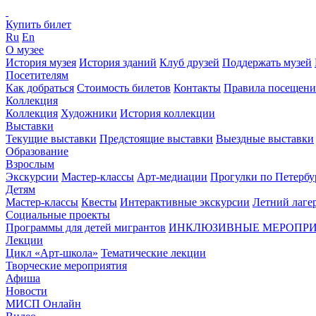
Купить билет
Ru
En
О музее
История музея
История зданий
Клуб друзей
Поддержать музей
Посетителям
Как добраться
Стоимость билетов
Контакты
Правила посещени
Коллекция
Коллекция
Художники
История коллекции
Выставки
Текущие выставки
Предстоящие выставки
Выездные выставки
Образование
Взрослым
Экскурсии
Мастер-классы
Арт-медиации
Прогулки по Петербу
Детям
Мастер-классы
Квесты
Интерактивные экскурсии
Летний лаге
Социальные проекты
Программы для детей мигрантов
ИНКЛЮЗИВНЫЕ МЕРОПР
Лекции
Цикл «Арт-школа»
Тематические лекции
Творческие мероприятия
Афиша
Новости
МИСП Онлайн