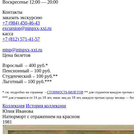
Воскресенье 12:00 — 20:00
Контакты
заказать экскурсию
+7 (984) 450-46-43
excursion@mispxx-xxi.ru
касса
+7 (812) 571-41-57
misp@mispxx-xxi.ru
Цена билетов
Взрослый – 400 руб.*
Пенсионный – 100 руб.
Студенческий – 100 руб.**
Льготный – 100 руб.***
* см. подробно на странице -
СТОИМОСТЬ БИЛЕТОВ
** для студентов каждую третью 
*** для учащихся от 14 до 18 лет, иных лиц до 18 лет, каждую третью среду месяца — бе
Коллекция
История коллекции
Юлия Иванова
Натюрморт с отражением на красном
1981