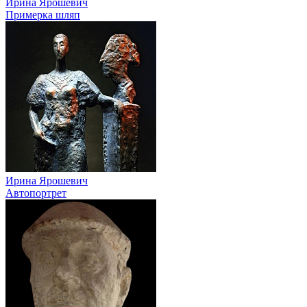
Ирина Ярошевич
Примерка шляп
Ирина Ярошевич
Автопортрет