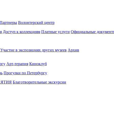
Партнеры
Волонтерский центр
я
Доступ к коллекциям
Платные услуги
Официальные документ
Участие в экспозициях других музеев
Архив
ргу
Арт-терапия
Киноклуб
рь
Прогулки по Петербургу
ИЯТИЯ
Благотворительные экскурсии