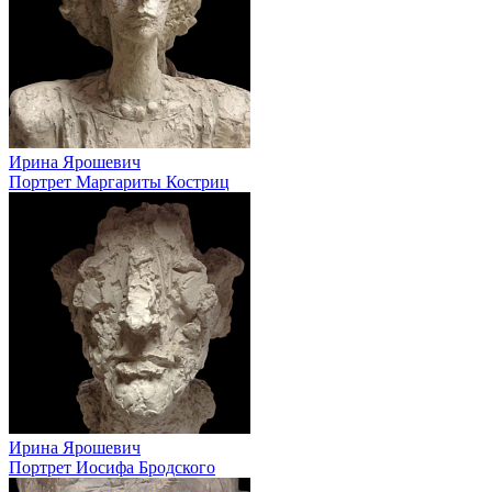
Ирина Ярошевич
Портрет Маргариты Костриц
Ирина Ярошевич
Портрет Иосифа Бродского