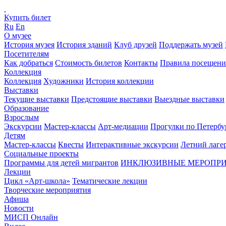
Купить билет
Ru
En
О музее
История музея
История зданий
Клуб друзей
Поддержать музей
Посетителям
Как добраться
Стоимость билетов
Контакты
Правила посещени
Коллекция
Коллекция
Художники
История коллекции
Выставки
Текущие выставки
Предстоящие выставки
Выездные выставки
Образование
Взрослым
Экскурсии
Мастер-классы
Арт-медиации
Прогулки по Петербу
Детям
Мастер-классы
Квесты
Интерактивные экскурсии
Летний лаге
Социальные проекты
Программы для детей мигрантов
ИНКЛЮЗИВНЫЕ МЕРОПР
Лекции
Цикл «Арт-школа»
Тематические лекции
Творческие мероприятия
Афиша
Новости
МИСП Онлайн