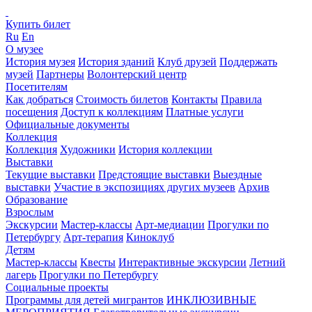
Купить билет
Ru
En
О музее
История музея
История зданий
Клуб друзей
Поддержать
музей
Партнеры
Волонтерский центр
Посетителям
Как добраться
Стоимость билетов
Контакты
Правила
посещения
Доступ к коллекциям
Платные услуги
Официальные документы
Коллекция
Коллекция
Художники
История коллекции
Выставки
Текущие выставки
Предстоящие выставки
Выездные
выставки
Участие в экспозициях других музеев
Архив
Образование
Взрослым
Экскурсии
Мастер-классы
Арт-медиации
Прогулки по
Петербургу
Арт-терапия
Киноклуб
Детям
Мастер-классы
Квесты
Интерактивные экскурсии
Летний
лагерь
Прогулки по Петербургу
Социальные проекты
Программы для детей мигрантов
ИНКЛЮЗИВНЫЕ