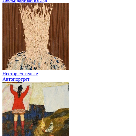
Неожиданный взгляд
Нестор Энгельке
Автопортрет