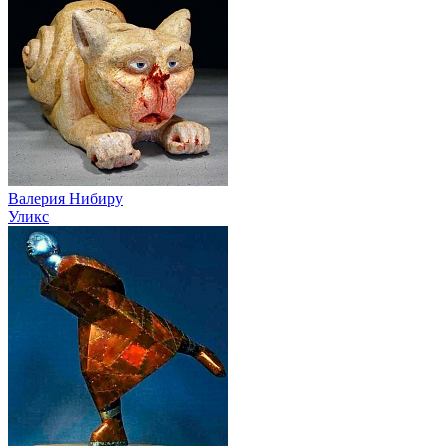
Валерия Нибиру
Уликс