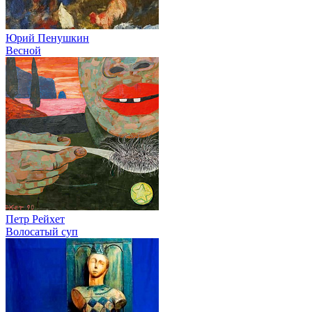
Юрий Пенушкин
Весной
Петр Рейхет
Волосатый суп