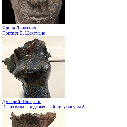
Ирина Ярошевич
Портрет В. Шехтмана
Дмитрий Шнеерсон
Эскиз вазы в виде женской полуфигуры 2