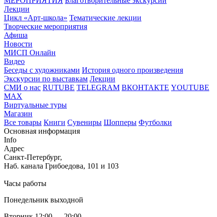
МЕРОПРИЯТИЯ
Благотворительные экскурсии
Лекции
Цикл «Арт-школа»
Тематические лекции
Творческие мероприятия
Афиша
Новости
МИСП Онлайн
Видео
Беседы с художниками
История одного произведения
Экскурсии по выставкам
Лекции
СМИ о нас
RUTUBE
TELEGRAM
ВКОНТАКТЕ
YOUTUBE
MAX
Виртуальные туры
Магазин
Все товары
Книги
Сувениры
Шопперы
Футболки
Основная информация
Info
Адрес
Санкт-Петербург,
Наб. канала Грибоедова, 101 и 103
Часы работы
Понедельник выходной
Вторник 12:00 — 20:00