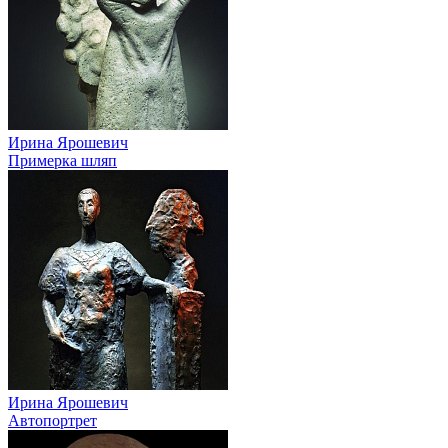
Ирина Ярошевич
Примерка шляп
Ирина Ярошевич
Автопортрет