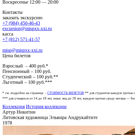
Воскресенье 12:00 — 20:00
Контакты
заказать экскурсию
+7 (984) 450-46-43
excursion@mispxx-xxi.ru
касса
+7 (812) 571-41-57
misp@mispxx-xxi.ru
Цена билетов
Взрослый – 400 руб.*
Пенсионный – 100 руб.
Студенческий – 100 руб.**
Льготный – 100 руб.***
* см. подробно на странице -
СТОИМОСТЬ БИЛЕТОВ
** для студентов каждую третью 
*** для учащихся от 14 до 18 лет, иных лиц до 18 лет, каждую третью среду месяца — бе
Коллекция
История коллекции
Артур Никитин
Литовская художница Эльвира Андрукайтите
1978