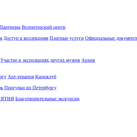
Партнеры
Волонтерский центр
я
Доступ к коллекциям
Платные услуги
Официальные документ
Участие в экспозициях других музеев
Архив
ргу
Арт-терапия
Киноклуб
рь
Прогулки по Петербургу
ИЯТИЯ
Благотворительные экскурсии