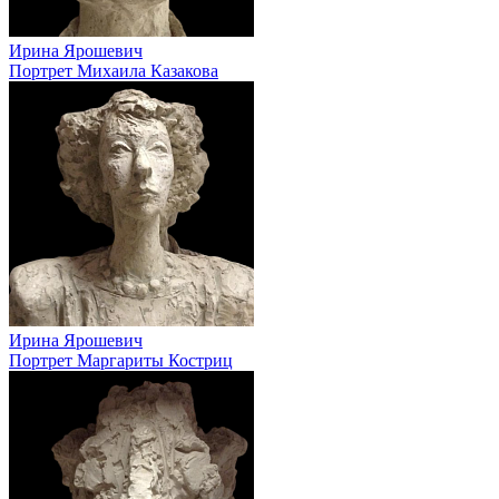
Ирина Ярошевич
Портрет Михаила Казакова
Ирина Ярошевич
Портрет Маргариты Костриц