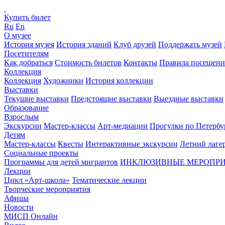
Купить билет
Ru
En
О музее
История музея
История зданий
Клуб друзей
Поддержать музей
Посетителям
Как добраться
Стоимость билетов
Контакты
Правила посещени
Коллекция
Коллекция
Художники
История коллекции
Выставки
Текущие выставки
Предстоящие выставки
Выездные выставки
Образование
Взрослым
Экскурсии
Мастер-классы
Арт-медиации
Прогулки по Петербу
Детям
Мастер-классы
Квесты
Интерактивные экскурсии
Летний лаге
Социальные проекты
Программы для детей мигрантов
ИНКЛЮЗИВНЫЕ МЕРОПР
Лекции
Цикл «Арт-школа»
Тематические лекции
Творческие мероприятия
Афиша
Новости
МИСП Онлайн