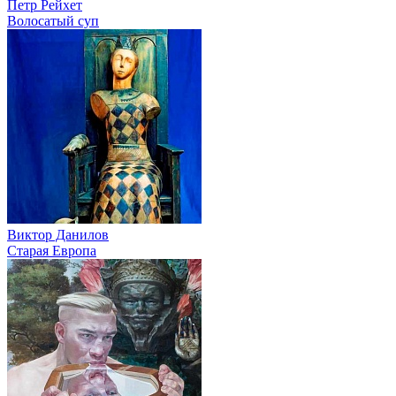
Петр Рейхет
Волосатый суп
Виктор Данилов
Старая Европа