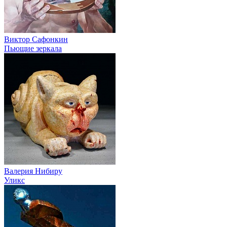
Виктор Сафонкин
Пьющие зеркала
Валерия Нибиру
Уликс