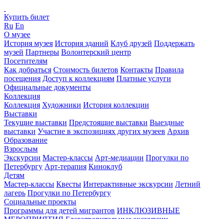
Купить билет
Ru
En
О музее
История музея
История зданий
Клуб друзей
Поддержать
музей
Партнеры
Волонтерский центр
Посетителям
Как добраться
Стоимость билетов
Контакты
Правила
посещения
Доступ к коллекциям
Платные услуги
Официальные документы
Коллекция
Коллекция
Художники
История коллекции
Выставки
Текущие выставки
Предстоящие выставки
Выездные
выставки
Участие в экспозициях других музеев
Архив
Образование
Взрослым
Экскурсии
Мастер-классы
Арт-медиации
Прогулки по
Петербургу
Арт-терапия
Киноклуб
Детям
Мастер-классы
Квесты
Интерактивные экскурсии
Летний
лагерь
Прогулки по Петербургу
Социальные проекты
Программы для детей мигрантов
ИНКЛЮЗИВНЫЕ