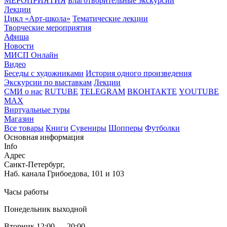
МЕРОПРИЯТИЯ
Благотворительные экскурсии
Лекции
Цикл «Арт-школа»
Тематические лекции
Творческие мероприятия
Афиша
Новости
МИСП Онлайн
Видео
Беседы с художниками
История одного произведения
Экскурсии по выставкам
Лекции
СМИ о нас
RUTUBE
TELEGRAM
ВКОНТАКТЕ
YOUTUBE
MAX
Виртуальные туры
Магазин
Все товары
Книги
Сувениры
Шопперы
Футболки
Основная информация
Info
Адрес
Санкт-Петербург,
Наб. канала Грибоедова, 101 и 103
Часы работы
Понедельник выходной
Вторник 12:00 — 20:00