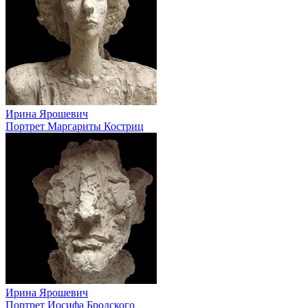
Ирина Ярошевич
Портрет Маргариты Костриц
Ирина Ярошевич
Портрет Иосифа Бродского